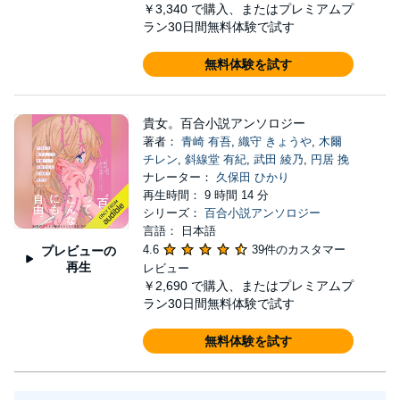
￥3,340
で購入、またはプレミアムプ
ラン30日間無料体験で試す
無料体験を試す
貴女。百合小説アンソロジー
著者：
青崎 有吾
,
織守 きょうや
,
木爾
チレン
,
斜線堂 有紀
,
武田 綾乃
,
円居 挽
ナレーター：
久保田 ひかり
再生時間： 9 時間 14 分
シリーズ：
百合小説アンソロジー
言語： 日本語
4.6
39件のカスタマー
プレビューの
再生
レビュー
￥2,690
で購入、またはプレミアムプ
ラン30日間無料体験で試す
無料体験を試す