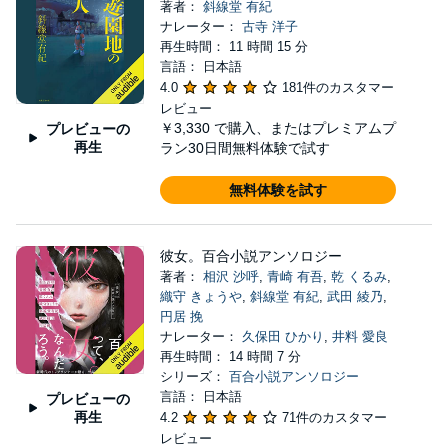
著者：
斜線堂 有紀
ナレーター：
古寺 洋子
再生時間： 11 時間 15 分
言語： 日本語
4.0
181件のカスタマー
レビュー
￥3,330
で購入、またはプレミアムプ
プレビューの
再生
ラン30日間無料体験で試す
無料体験を試す
彼女。百合小説アンソロジー
著者：
相沢 沙呼
,
青崎 有吾
,
乾 くるみ
,
織守 きょうや
,
斜線堂 有紀
,
武田 綾乃
,
円居 挽
ナレーター：
久保田 ひかり
,
井料 愛良
再生時間： 14 時間 7 分
シリーズ：
百合小説アンソロジー
言語： 日本語
プレビューの
再生
4.2
71件のカスタマー
レビュー