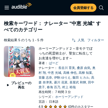
会員登録する
検索キーワード： ナレーター
"中恵 光城"
す
べてのカテゴリー
検索結果 5 のうち 1 - 5 件
人気
フィルター
ホーリーアンデッド２～非モテでぼ
っちの死霊術士が、聖女に転生して
お友達を増やします～
著者：
ばーど
ナレーター：
長谷川 育美
,
桑原 由気
,
奥
村 翔
,
中恵 光城
,
高橋 伸也
,
高柳 知葉
,
首藤 志奈
,
伊駒 ゆりえ
,
飯田 ヒカル
,
高
森 奈津美
,
菱川 花菜
,
喜屋武 和輝
,
田中
プレビューの
再生
貴子
,
春海 百乃
,
村上 裕哉
再生時間： 7 時間 3 分
シリーズ：
ホーリーアンデッド
言語： 日本語
4.9
43件のカスタマー