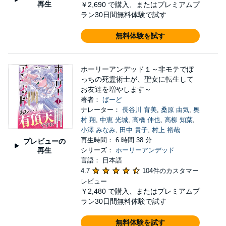
再生
￥2,690
で購入、またはプレミアムプ
ラン30日間無料体験で試す
無料体験を試す
ホーリーアンデッド１～非モテでぼ
っちの死霊術士が、聖女に転生して
お友達を増やします～
著者：
ばーど
ナレーター：
長谷川 育美
,
桑原 由気
,
奥
村 翔
,
中恵 光城
,
高橋 伸也
,
高柳 知葉
,
小澤 みなみ
,
田中 貴子
,
村上 裕哉
再生時間： 6 時間 38 分
プレビューの
再生
シリーズ：
ホーリーアンデッド
言語： 日本語
4.7
104件のカスタマー
レビュー
￥2,480
で購入、またはプレミアムプ
ラン30日間無料体験で試す
無料体験を試す