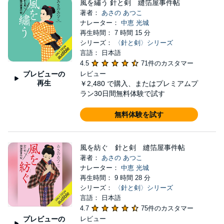
風を繡う 針と剣 縫箔屋事件帖
著者：
あさの あつこ
ナレーター：
中恵 光城
再生時間： 7 時間 15 分
シリーズ：
〈針と剣〉シリーズ
言語： 日本語
4.5
71件のカスタマー
プレビューの
レビュー
再生
￥2,480
で購入、またはプレミアムプ
ラン30日間無料体験で試す
無料体験を試す
風を紡ぐ 針と剣 縫箔屋事件帖
著者：
あさの あつこ
ナレーター：
中恵 光城
再生時間： 9 時間 28 分
シリーズ：
〈針と剣〉シリーズ
言語： 日本語
4.7
75件のカスタマー
プレビューの
レビュー