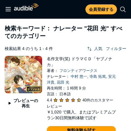
会員登録する
検索キーワード： ナレーター
"花田 光"
すべ
てのカテゴリー
検索結果 4 のうち 1 - 4 件
人気
フィルター
名作文学(笑) ドラマＣＤ「ヤブノナ
カ」
著者：
フロンティアワークス
ナレーター：
中村 悠一
,
寺島 拓篤
,
安元
洋貴
,
花田 光
再生時間： 1 時間 9 分
言語： 日本語
4.4
40件のカスタマー
プレビューの
再生
レビュー
￥1,020
で購入、またはプレミアムプ
ラン30日間無料体験で試す
無料体験を試す