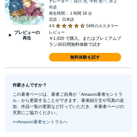
ナレーター：
緑川 光
,
中村 悠一
,
井上
和彦
再生時間： 1 時間 18 分
言語： 日本語
4.6
54件のカスタマー
プレビューの
レビュー
再生
￥1,020
で購入、またはプレミアムプ
ラン30日間無料体験で試す
無料体験を試す
作家さんですか？
この著者ページは、著者ご自身が「Amazon著者セントラ
ル」から更新することができます。著者紹介文や写真の追
加、作品一覧の更新など行っていただき、本著者ページの
充実にご協力ください。
>>Amazon著者セントラルへ