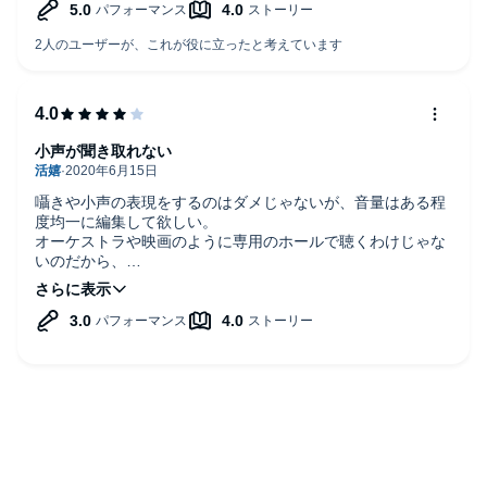
ものに与えた影響が大きい気配で、この作品の後、この作品
があっさりと扱って終わらせてしまった様々なテーマを膨ら
ませたフォロワーがヒットしているようです。
俺ガイル、中二病・・・
小声が聞き取れない
囁きや小声の表現をするのはダメじゃないが、音量はある程
度均一に編集して欲しい。
オーケストラや映画のように専用のホールで聴くわけじゃな
いのだから、
音量の幅が大きいと、うるさかっり聞こえなかったりして聞
き辛い。