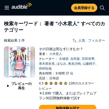
会員登録する
検索キーワード： 著者
"小木君人"
すべてのカ
テゴリー
検索結果 1 件
人気
フィルター
その日彼は死なずにすむか？
著者：
小木君人
ナレーター：
古城望
,
合田葵
,
宮田幸季
,
厚木那奈美
,
ほなみ
,
奥友沙絢
,
山藤桃子
,
蒔村拓哉
再生時間： 9 時間 37 分
言語： 日本語
4.3
12件のカスタマー
プレビューの
再生
レビュー
￥2,690
で購入、またはプレミアムプ
ラン30日間無料体験で試す
無料体験を試す