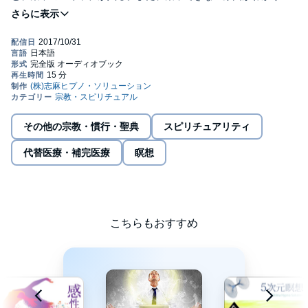
その気付きを促す。瞑想マントラ入りで、ヒーリングや癒し作用
も。集中力を高めたい、今日一日をムダなく過ごしたい、自分の
軸を整えたいときに必聴。(C)株式会社志麻ヒプノ・ソリューショ
ン（C）株式会社志麻ヒプノ・ソリューション
その他の宗教・慣行・聖典
スピリチュアリティ
代替医療・補完医療
瞑想
こちらもおすすめ