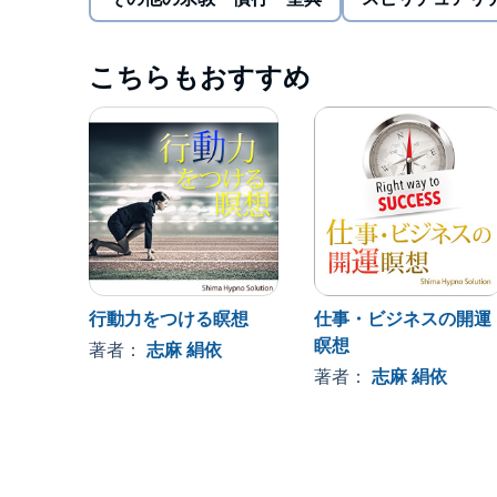
こちらもおすすめ
行動力をつける瞑想
仕事・ビジネスの開運
瞑想
著者：
志麻 絹依
著者：
志麻 絹依