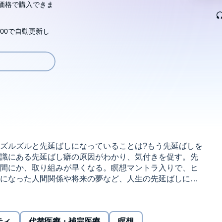
価格で購入できま
00で自動更新し
ズルズルと先延ばしになっていることは?もう先延ばしを
識にある先延ばし癖の原因がわかり、気付きを促す。先
間にか、取り組みが早くなる。瞑想マントラ入りで、ヒ
になった人間関係や将来の夢など、人生の先延ばしにも
リューション（C）株式会社志麻ヒプノ・ソリューション
ティ
代替医療・補完医療
瞑想