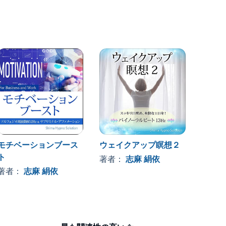
モチベーションブース
ウェイクアップ瞑想２
10分
ト
フルに
著者：
志麻 絹依
著者：
志麻 絹依
著者