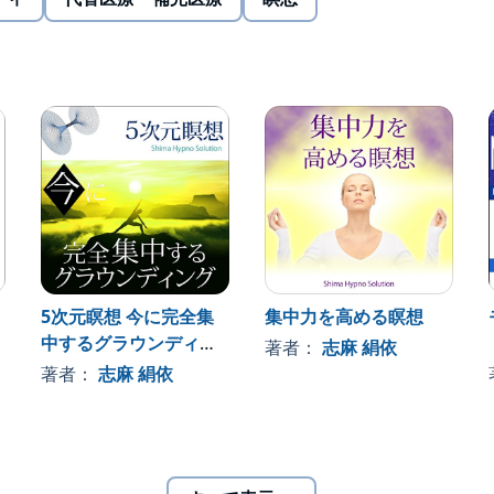
5次元瞑想 今に完全集
集中力を高める瞑想
中するグラウンディン
著者：
志麻 絹依
グ
著者：
志麻 絹依