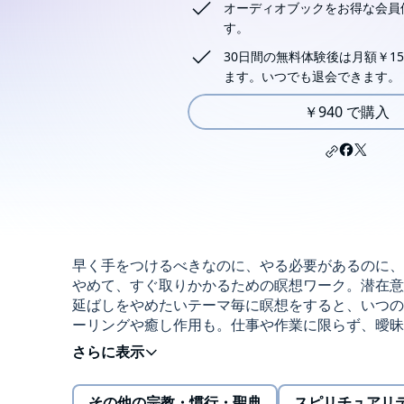
オーディオブックをお得な会員
す。
30日間の無料体験後は月額￥15
ます。いつでも退会できます。
￥940 で購入
早く手をつけるべきなのに、やる必要があるのに、
やめて、すぐ取りかかるための瞑想ワーク。潜在意
延ばしをやめたいテーマ毎に瞑想をすると、いつの
ーリングや癒し作用も。仕事や作業に限らず、曖昧
使える、必聴の1本。(C)株式会社志麻ヒプノ・ソ
その他の宗教・慣行・聖典
スピリチュアリ