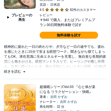
言語： 日本語
4.5
82件のカスタマー
プレビューの
レビュー
再生
￥940
で購入、またはプレミアムプ
ラン30日間無料体験で試す
無料体験を試す
精神的に疲れた一日の終わりや、夕方など一日の途中でも、疲れ
を感じたときに15分で安まる瞑想ワーク。聞きながら寝てしまっ
てもOK。潜在意識に生命エネルギーを充電し、無自覚な長期的疲
労にも働きかける。瞑想マントラ入りで、ヒーリングや癒し作用
も。自然に眠りたいとき、氣を元気にしたいときに必聴。(C)株式
会社志麻ヒプノ・ソリューション
続きを読む
超催眠シリーズVol.03 『心と体が楽
になる リラクゼーション・快眠』
著者：
吉田 かずお
ナレーター：
吉田 かずお
再生時間： 32 分