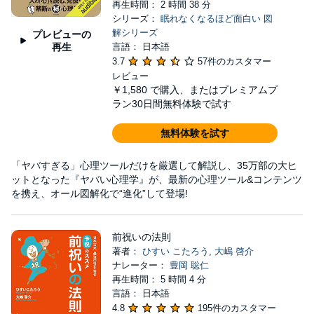
再生時間： 2 時間 38 分
シリーズ：
眠れなくなるほど面白い 図
解シリーズ
プレビューの
再生
言語： 日本語
3.7
57件のカスタマー
レビュー
￥1,580
で購入、またはプレミアムプ
ラン30日間無料体験で試す
無料体験を試す
「ヤバすぎる」心理ツールだけを厳選して解説し、35万部の大ヒ
ットとなった『ヤバい心理学』が、最新の心理ツール&コンテンツ
を携え、オール図解化で“進化”して登場!
前祝いの法則
著者：
ひすい こたろう
,
大嶋 啓介
ナレーター：
豊岡 聡仁
再生時間： 5 時間 4 分
言語： 日本語
4.8
195件のカスタマー