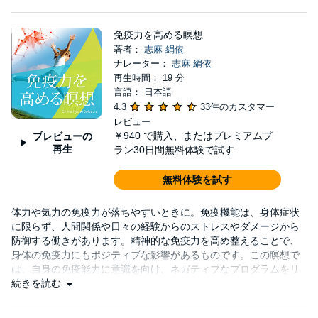
スッキリするほど、物事や人間関係がスムーズに進んで
免疫力を高める瞑想
著者：
志麻 絹依
ナレーター：
志麻 絹依
再生時間： 19 分
言語： 日本語
4.3
33件のカスタマー
レビュー
￥940
で購入、またはプレミアムプ
プレビューの
再生
ラン30日間無料体験で試す
無料体験を試す
体力や気力の免疫力が落ちやすいときに。免疫機能は、身体症状
に限らず、人間関係や日々の経験からのストレスやダメージから
防御する働きがあります。精神的な免疫力を高め整えることで、
身体の免疫力にもポジティブな影響があるものです。この瞑想で
は、自身の免疫能力に意識を向け、ネガティブなプログラムをリ
セットし、再起動をかけます。心と体が落ち着き、健やかでパワ
続きを読む
フルな免疫力をめざしましょう。*瞑想は治療を目的とす