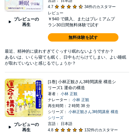
言語： 日本語
4.7
34件のカスタマー
レビュー
￥940
で購入、またはプレミアムプ
プレビューの
再生
ラン30日間無料体験で試す
無料体験を試す
最近、精神的に疲れすぎてぐっすり眠れないようですか？
あるいは、いくら寝ても眠く、日中もだらけてしまい、よい睡眠
が取れていないと感じるでしょうか？
[1巻] 小林正観さん3時間講座 構造シ
リーズ1 運命の構造
著者：
小林 正観
ナレーター：
小林 正観
再生時間： 2 時間 38 分
シリーズ：
小林正観さん3時間講座 構造
シリーズ
言語： 日本語
プレビューの
再生
4.8
132件のカスタマー