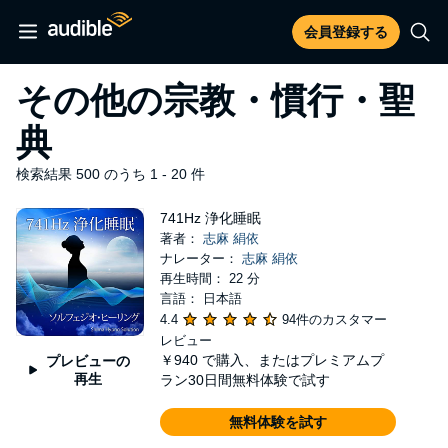
会員登録する
その他の宗教・慣行・聖
典
検索結果 500 のうち 1 - 20 件
741Hz 浄化睡眠
著者：
志麻 絹依
ナレーター：
志麻 絹依
再生時間： 22 分
言語： 日本語
4.4
94件のカスタマー
レビュー
￥940
で購入、またはプレミアムプ
プレビューの
再生
ラン30日間無料体験で試す
無料体験を試す