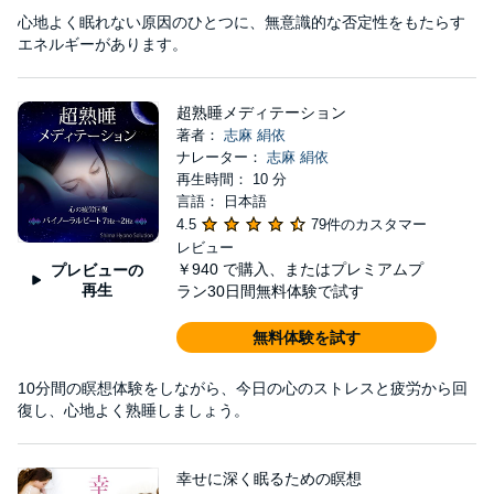
心地よく眠れない原因のひとつに、無意識的な否定性をもたらす
エネルギーがあります。
超熟睡メディテーション
著者：
志麻 絹依
ナレーター：
志麻 絹依
再生時間： 10 分
言語： 日本語
4.5
79件のカスタマー
レビュー
￥940
で購入、またはプレミアムプ
プレビューの
再生
ラン30日間無料体験で試す
無料体験を試す
10分間の瞑想体験をしながら、今日の心のストレスと疲労から回
復し、心地よく熟睡しましょう。
幸せに深く眠るための瞑想