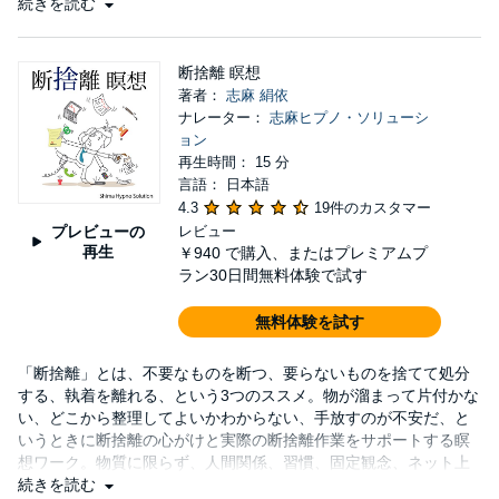
可能です。あなたが素晴しい一日を過ごすことで、あなたと関わ
続きを読む
る全ての人にも、そのエネルギーが伝わるでしょう
断捨離 瞑想
著者：
志麻 絹依
ナレーター：
志麻ヒプノ・ソリューシ
ョン
再生時間： 15 分
言語： 日本語
4.3
19件のカスタマー
プレビューの
レビュー
再生
￥940
で購入、またはプレミアムプ
ラン30日間無料体験で試す
無料体験を試す
「断捨離」とは、不要なものを断つ、要らないものを捨てて処分
する、執着を離れる、という3つのススメ。物が溜まって片付かな
い、どこから整理してよいかわからない、手放すのが不安だ、と
いうときに断捨離の心がけと実際の断捨離作業をサポートする瞑
想ワーク。物質に限らず、人間関係、習慣、固定観念、ネット上
の活動など、様々なテーマで断捨離をやってみよう。身の回りが
続きを読む