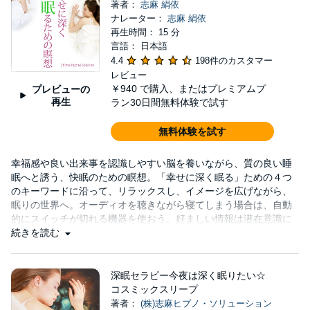
著者：
志麻 絹依
ナレーター：
志麻 絹依
再生時間： 15 分
言語： 日本語
4.4
198件のカスタマー
レビュー
￥940
で購入、またはプレミアムプ
プレビューの
再生
ラン30日間無料体験で試す
無料体験を試す
幸福感や良い出来事を認識しやすい脳を養いながら、質の良い睡
眠へと誘う、快眠のための瞑想。「幸せに深く眠る」ための４つ
のキーワードに沿って、リラックスし、イメージを広げながら、
眠りの世界へ。オーディオを聴きながら寝てしまう場合は、自動
的にスイッチが切れる機器を使おう。好ましい情報は潜在意識に
届き、翌朝の目覚めも爽快に。
続きを読む
深眠セラピー今夜は深く眠りたい☆
コスミックスリープ
著者：
(株)志麻ヒプノ・ソリューション