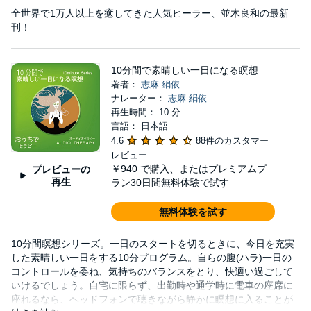
全世界で1万人以上を癒してきた人気ヒーラー、並木良和の最新
刊！
10分間で素晴しい一日になる瞑想
著者：
志麻 絹依
ナレーター：
志麻 絹依
再生時間： 10 分
言語： 日本語
4.6
88件のカスタマー
レビュー
￥940
で購入、またはプレミアムプ
プレビューの
再生
ラン30日間無料体験で試す
無料体験を試す
10分間瞑想シリーズ。一日のスタートを切るときに、今日を充実
した素晴しい一日をする10分プログラム。自らの腹(ハラ)一日の
コントロールを委ね、気持ちのバランスをとり、快適い過ごして
いけるでしょう。自宅に限らず、出勤時や通学時に電車の座席に
座れるなら、ヘッドフォンで聴きながら静かに瞑想に入ることが