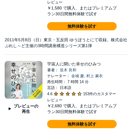
レビュー
￥1,580
で購入、またはプレミアムプ
ラン30日間無料体験で試す
無料体験を試す
2011年5月8日（日）東京・五反田 ゆうぽうとにて収録。株式会社
ぷれし～ど主催の3時間講座構造シリーズ第1弾
宇宙人に聞いた幸せのひみつ
著者：
並木 良和
ナレーター：
金城 慶
,
村上 麻衣
再生時間： 7 時間 14 分
言語： 日本語
4.6
153件のカスタマー
レビュー
￥2,680
で購入、またはプレミアムプ
プレビューの
再生
ラン30日間無料体験で試す
無料体験を試す