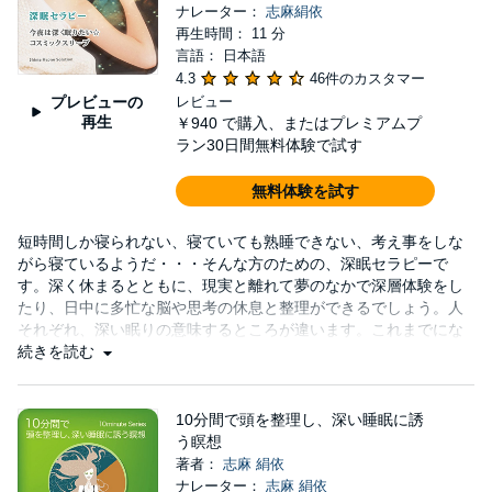
ナレーター：
志麻絹依
再生時間： 11 分
言語： 日本語
4.3
46件のカスタマー
プレビューの
レビュー
再生
￥940
で購入、またはプレミアムプ
ラン30日間無料体験で試す
無料体験を試す
短時間しか寝られない、寝ていても熟睡できない、考え事をしな
がら寝ているようだ・・・そんな方のための、深眠セラピーで
す。深く休まるとともに、現実と離れて夢のなかで深層体験をし
たり、日中に多忙な脳や思考の休息と整理ができるでしょう。人
それぞれ、深い眠りの意味するところが違います。これまでにな
く、深い眠りへいざないましょう。 【ワーク構成】 解説-深い眠
続きを読む
りのためのワーク『銀のトンネル・紺碧のトンネル』-
10分間で頭を整理し、深い睡眠に誘
う瞑想
著者：
志麻 絹依
ナレーター：
志麻 絹依