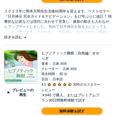
２０２３年に岡本天明先生没後60周年を迎えます。ベストセラー
『日月神示 完全ガイド＆ナビゲーション』を17年ぶりに改訂！ 時
事的な記述などは現代に合わせて見直し、最新の動きも入れなが
らアップデートしました。 初めて日月神示を知る人にとっても、
「これ一冊でまるごとわかる！」を目指し、わかりやすく構成し
ています。
続きを読む
ヒプノティック睡眠〈自然編〉せせ
らぎ
著者：
志麻 絹依
ナレーター：
志麻 絹依
再生時間： 30 分
言語： 日本語
4.5
30件のカスタマー
プレビューの
レビュー
再生
￥940
で購入、またはプレミアムプ
ラン30日間無料体験で試す
無料体験を試す