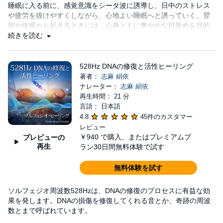
睡眠に入る前に、感覚意識をシータ波に誘導し、日中のストレス
や疲労を抜けやすくしながら、心地よい睡眠へと誘っていく。翌
朝や仮眠から起きるときには、心身ともに爽やかな目覚めを目的
としている。瞑想の途中で寝てしまうなら、自動的にオーディオ
続きを読む
が停止するようセットしておこう。
528Hz DNAの修復と活性ヒーリング
著者：
志麻 絹依
ナレーター：
志麻 絹依
再生時間： 21 分
言語： 日本語
4.8
45件のカスタマー
レビュー
￥940
で購入、またはプレミアムプ
プレビューの
再生
ラン30日間無料体験で試す
無料体験を試す
ソルフェジオ周波数528Hzは、DNAの修復のプロセスに有益な効
果を発します。DNAの損傷を修復してくれる音とか、奇跡の周波
数とまで呼ばれています。