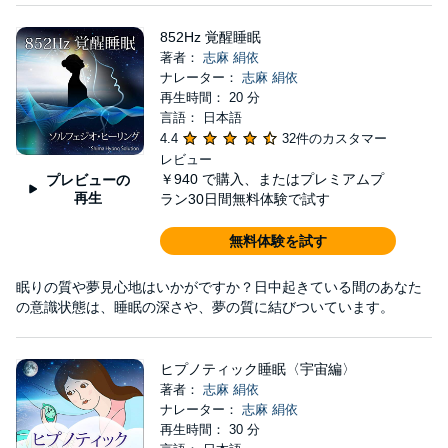
852Hz 覚醒睡眠
著者：
志麻 絹依
ナレーター：
志麻 絹依
再生時間： 20 分
言語： 日本語
4.4
32件のカスタマー
レビュー
￥940
で購入、またはプレミアムプ
プレビューの
再生
ラン30日間無料体験で試す
無料体験を試す
眠りの質や夢見心地はいかがですか？日中起きている間のあなた
の意識状態は、睡眠の深さや、夢の質に結びついています。
ヒプノティック睡眠〈宇宙編〉
著者：
志麻 絹依
ナレーター：
志麻 絹依
再生時間： 30 分