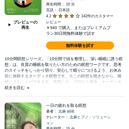
再生時間： 10 分
言語： 日本語
4.2
142件のカスタマー
プレビューの
レビュー
再生
￥940
で購入、またはプレミアムプ
ラン30日間無料体験で試す
無料体験を試す
10分間瞑想シリーズ。「10分間で頭を整理し、深い睡眠に誘う瞑
想」は、良質の睡眠を取りたい方のための瞑想ワークです。思考
のスイッチをしっかり切り、安心して眠りにつけるよう、お休み
前に体験するオーディオ瞑想です。※この瞑想を聴きながら、睡
眠に入ることができます。布団に入って行なう場合、オーディオ
が自動的にOFFになるようセットしてください。(C)2009 株式会
続きを読む
社志麻ヒプノ・ソリューション
一日の疲れを取る瞑想
著者：
志麻 絹依
ナレーター：
志麻ヒプノ・ソリューシ
ョン
再生時間： 15 分