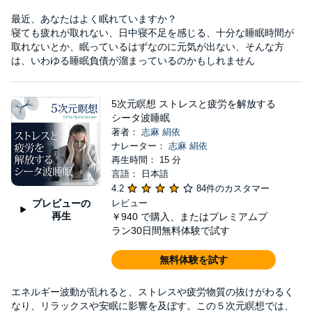
最近、あなたはよく眠れていますか？
寝ても疲れが取れない、日中寝不足を感じる、十分な睡眠時間が
取れないとか、眠っているはずなのに元気が出ない、そんな方
は、いわゆる睡眠負債が溜まっているのかもしれません
5次元瞑想 ストレスと疲労を解放する
シータ波睡眠
著者：
志麻 絹依
ナレーター：
志麻 絹依
再生時間： 15 分
言語： 日本語
4.2
84件のカスタマー
プレビューの
レビュー
再生
￥940
で購入、またはプレミアムプ
ラン30日間無料体験で試す
無料体験を試す
エネルギー波動が乱れると、ストレスや疲労物質の抜けがわるく
なり、リラックスや安眠に影響を及ぼす。この５次元瞑想では、