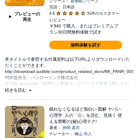
シリーズ：
超催眠シリーズ
言語： 日本語
4.6
31件のカスタマー
プレビューの
再生
レビュー
￥940
で購入、またはプレミアムプ
ラン30日間無料体験で試す
無料体験を試す
本タイトルで参照する付属資料は以下URLよりダウンロードいた
だくことができます。
http://download.audible.com/product_related_docs/BK_PANR_00115
PDF提供元：パンローリング株式会社
※ iOS, Androidをご利用のお客様は、アプリ上で直接ご覧いただ
くことができません。
続きを読む
当タイトルをaudi
眠れなくなるほど面白い 図解 ヤバい
心理学: 人の「心」を読む、見抜く 使
える禁断の(秘)心理テク!
著者：
神岡 真司
ナレーター：
檜山 尚人