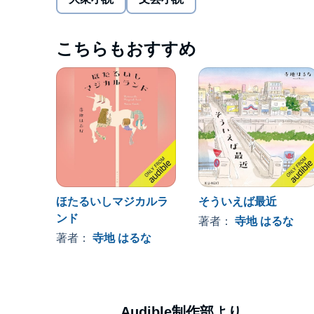
て、日常のささいな不安や違和感を丁寧にすくい取
なたにエールを贈る大人の青春小説。
こちらもおすすめ
「ジュエリーが形を変え輝くように、少しずつでも
の作品は教えてくれる。」瀬尾まいこ氏推薦！©2024 Terachi Ha
Inc.
ほたるいしマジカルラ
そういえば最近
ンド
著者：
寺地 はるな
著者：
寺地 はるな
Audible制作部より