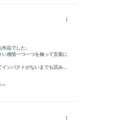
る作品でした。
さい感情一つ一つを掬って言葉に
てインパクトがないまでも読み終
になりました。
いとクラスの子達の仲間になれな
する、人に合わせて2択の選択を間
りしていなければ友達居ないと思
っている、共同生活社会の脅迫概
疲れが少し癒されました。