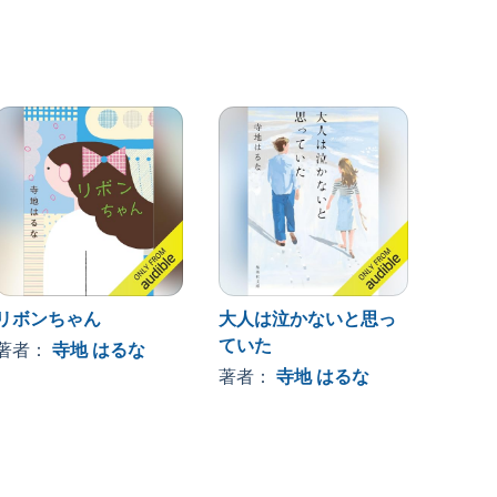
リボンちゃん
大人は泣かないと思っ
優しい
ていた
著者：
寺地 はるな
著者
著者：
寺地 はるな