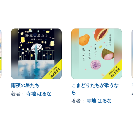
って人の弱さにそっと寄り添いながら、いまを生きるあ
歩みを進めれば光を絶やさない雫に触れられることをこ
runa (P)2025 Audible, Inc./NHK Publishing,
雨夜の星たち
こまどりたちが歌うな
ら
著者：
寺地 はるな
著者：
寺地 はるな