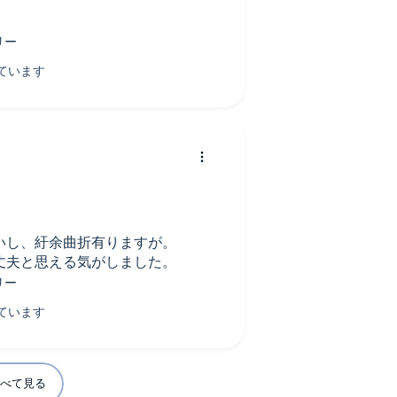
を指すのだと言う様な説明に、な
全ての事を受け入れ進んで行けば
て行こうと思える、良いストーリ
いし、紆余曲折有りますが。
丈夫と思える気がしました。
べて見る