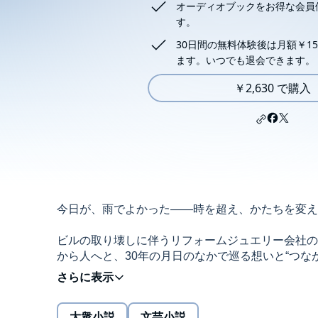
オーディオブックをお得な会員
す。
30日間の無料体験後は月額￥15
ます。いつでも退会できます。
￥2,630 で購入
今日が、雨でよかった――時を超え、かたちを変え
ビルの取り壊しに伴うリフォームジュエリー会社の
から人へと、30年の月日のなかで巡る想いと“つな
年本屋大賞9位）の真骨頂が光る、感動長篇。
出会い、卒業、就職、結婚、親子、別れ……。中学
の選択と、その先にある転機、人生のままならなさ
大衆小説
文芸小説