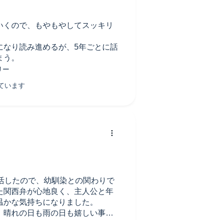
く温かい意味とわかり感慨深かっ
いくので、もやもやしてスッキリ
になり読み進めるが、5年ごとに話
まう。
活したので、幼馴染との関わりで
た関西弁が心地良く、主人公と年
温かな気持ちになりました。
、晴れの日も雨の日も嬉しい事も