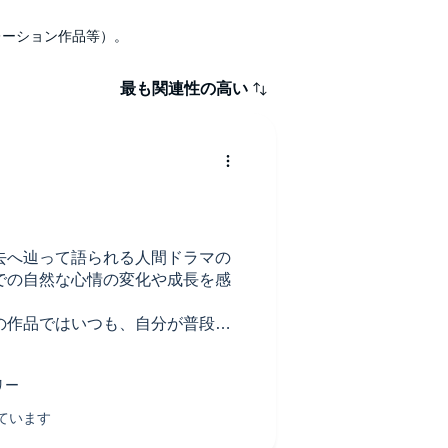
ナレーション作品等）。
最も関連性の高い
去へ辿って語られる人間ドラマの
での自然な心情の変化や成長を感
の作品ではいつも、自分が普段か
てくれ、そうそうと頷き、最後は
で内容にも合っていて良かった。