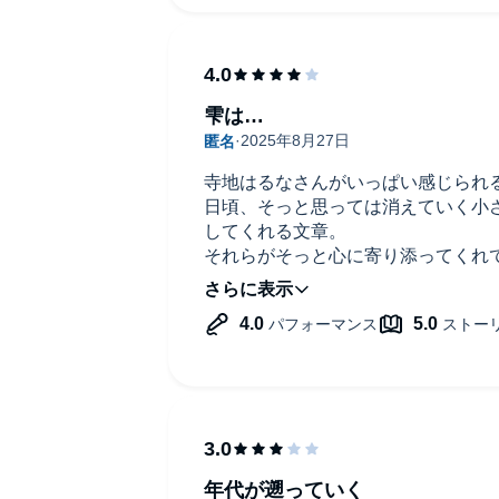
雫は…
寺地はるなさんがいっぱい感じられ
日頃、そっと思っては消えていく小
してくれる文章。
それらがそっと心に寄り添ってくれ
えた後に温かい心に包まれた気持ち
好きでもないのに、好きな人がいな
いから手の届かない人を好きと仮定
違える、眠いふりや勉強しているふ
われる恐怖。
どうってことないようで擦過症にな
念というには大袈裟なほのかな心の
年代が遡っていく