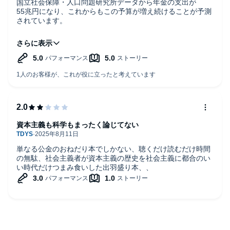
国立社会保障・人口問題研究所データから年金の支出が
55兆円になり、これからもこの予算が増え続けることが予測
されています。
その一方、文部科学省予算は全体で5兆円、
文科省から拠出される国立大学等、教育関連予算が1兆円に
留まること。
世代間の歪みと、これから発生する問題をデータを元に非常
にわかりやすい形で紹介されていました。
国立大学に通いながらも返済型の奨学金を借り、今も返し続
け結婚を踏み留まり、少子化に貢献して居る私自身の現状に
新しい視点を与えてくれる本でした。
来年30歳を迎え、人生の転換点ともなる年に社会の未来に焦
資本主義も科学もまったく論じてない
りを感じる同世代の方におすすめの一冊です。
単なる公金のおねだり本でしかない、聴くだけ読むだけ時間
の無駄、社会主義者が資本主義の歴史を社会主義に都合のい
い時代だけつまみ食いした出羽盛り本、、