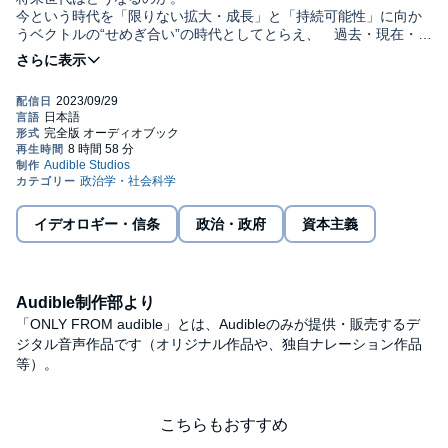
今という時代を「限りない拡大・成長」と「持続可能性」に向か
うベクトルの“せめぎ合い”の時代としてとらえ、 過去・現在・未
来を俯瞰する超長期の時間軸から科学と資本主義の未来を展望す
る。
一貫して「定常型社会＝持続可能な福祉社会」を提唱してきた著
©広井 良典 (P)2023 Audible, Inc.
者が、『人口減少社会のデザイン』『無と意識の人類史』に続い
て世に問う三部作完結編。
本タイトルには付属資料・PDFが用意されています。ご購入後、
PCサイトのライブラリー、またはアプリ上の「目次」からご確認
ください。
イデオロギー・信条
政治・政府
資本主義
Audible制作部より
「ONLY FROM audible」とは、Audibleのみが提供・販売するデ
ジタル音声作品です（オリジナル作品や、独自ナレーション作品
等）。
こちらもおすすめ