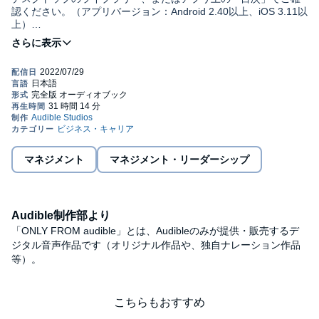
認ください。（アプリバージョン：Android 2.40以上、iOS 3.11以
上）
近代はどう終わるのか、「第２の中世」は到来するか
【内容紹介】
圧倒的なスケールで説く、水野「文明史観」の決定版！
13世紀以降の社会は「数字（利益）は嘘をつかない」という前提
の上に成り立っている。「神は嘘をつかない」という前提で成り
立っていた中世キリスト教社会が崩壊していったのは「神が嘘を
ついた」からであって、人々は来世の天国よりも現世の暮らし向
きが年々よくなっていく資本を信じるようになった。そこで、13
「21世紀の社会はいかなる方向に向かうか」であるが、社会の在
世紀に教会は利子を認め信者を引き留めた。ところが、21世紀に
り方は中心概念になにを据えるかで決まってくる。社会の仕組み
なって、「数字は嘘をつかない」という前提が揺らいでいる。現
の中心概念は、21世紀においてはもはやコイン（硬貨）ではな
在は13世紀の身分社会以上に所得の不平等が広がっている。
マネジメント
マネジメント・リーダーシップ
い。イコン（聖像）が嘘をついたので、嘘をつかない数字を人々
（略）
は信じるようになったが、そのコイン（資本）が嘘をつくように
なったからである。所有権の概念や株式会社制度を見直し、ケイ
ゼロ金利社会になって、ようやく日本人は働け、働けという強迫
ンズのいう「明日のことなど心配しなくてもいい社会」を構築す
観念から解放され、人間の本質について考える時間を手に入れ
Audible制作部より
る必要がある。
た。瞑想しても人間の本質はわからないので、「古典」あるいは
「ONLY FROM audible」とは、Audibleのみが提供・販売するデ
芸術を学ぶ必要がある。ゼロ金利とは現在と将来の時差がなくな
ジタル音声作品です（オリジナル作品や、独自ナレーション作品
って、現在も将来も同じ価値となったことを意味する。将来もっ
等）。
©水野 和夫 (P)2022 Audible, Inc.
とよくなるのではなく現在が最高なのである。すなわち、「より
遠く」の将来ではなく「より近く」の現在に高い価値が与えられ
る。「資本の時代」が終わり「芸術の時代」が到来する。「より
近く、よりゆっくり、より寛容に」が新たな行動原理となる社会
こちらもおすすめ
が到来するであろう。（本書「はじめに」より要約抜粋）