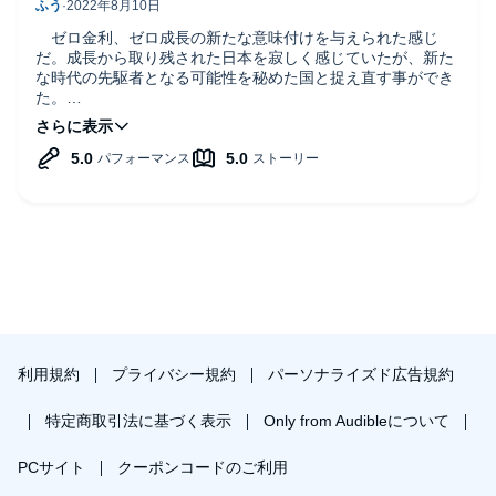
ゼロ金利、ゼロ成長の新たな意味付けを与えられた感じ
だ。成長から取り残された日本を寂しく感じていたが、新た
な時代の先駆者となる可能性を秘めた国と捉え直す事ができ
た。
より近くに、よりゆっくり、より寛容に、未来から現在に
焦点を当てて生きていきたいと読み終えて思った。
刺激的な作品をありがとうございました。
利用規約
プライバシー規約
パーソナライズド広告規約
特定商取引法に基づく表示
Only from Audibleについて
PCサイト
クーポンコードのご利用