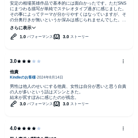
安定の相場英雄作品で基本的には面白かったです。ただSNS
にまつわる描写が単純でステレオタイプ過ぎに感じました。
その事によってテーマが分かりやすくはなっていますが、そ
の分奥行きが無いというか深みは感じられませんでした。非
常に残念だったのがナレーションです。台詞部分があまりに
も棒読み過ぎて緊張感有る場面を台無しにしています。声優
や舞台俳優並みに感情過多にして欲しいとは言いませんが、
もう少し何とかならなかったのでしょうか。特に女性の台詞
はギャグなのか？と疑うほど酷く素人でももう少しマシに出
来ると思います。
他責
男性は他人のせいにする他責、女性は自分が悪いと思う自責
の人が多いという話はズシンときた。
結末が尻すぼみに感じたのが残念。