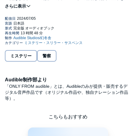
わにする社会派警察ミステリ
２１歳の理子は金銭面で厳しい生活を送ってきたが、ある女性と
出会い、人生が好転する。彼女に誘われてラウンジで働き、高い
評価を受け、新規の店を任されることになった。充実した暮らし
ぶりをＳＮＳにアップロードする一方で、その飛躍を妬む者も増
えていく。百貨店で閑職に追いやられ、しまいには墓穴を掘って
クビになった小島もその一人だ。そんななか、世間では無差別殺
人事件が立て続けに起きる。模倣犯なのか。警視庁サイバー犯罪
対策課の長峰はインターネット上で一連の事件の奇妙な共通点に
気づく。折しも、小島の理子への嫉妬心はやがて殺意に変わって
ミステリー
警察
いって――。©HIDEO AIBA, GENTOSHA 2023 (P)2024 Audible,
Inc.
Audible制作部より
「ONLY FROM audible」とは、Audibleのみが提供・販売するデ
ジタル音声作品です（オリジナル作品や、独自ナレーション作品
等）。
こちらもおすすめ