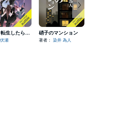
[21巻] 転生したらスライムだった件 21
硝子のマンション
すべてが円くなるように
伏瀬
著者：
染井 為人
著者：
原田 マハ