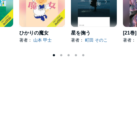
ひかりの魔女
星を掬う
著者：
山本 甲士
著者：
町田 そのこ
著者：