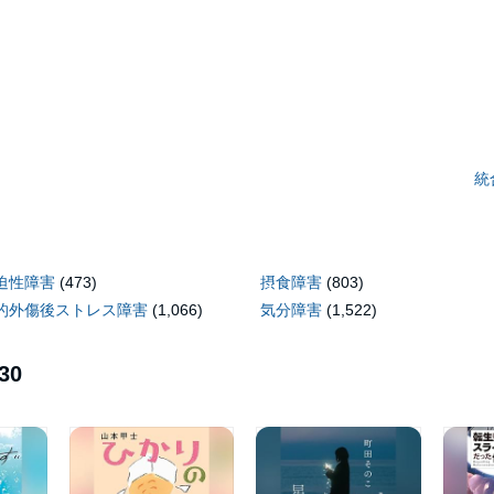
統
迫性障害
(473)
摂食障害
(803)
的外傷後ストレス障害
(1,066)
気分障害
(1,522)
30