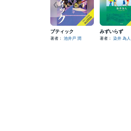
ブティック
みずいらず
著者：
池井戸 潤
著者：
染井 為人