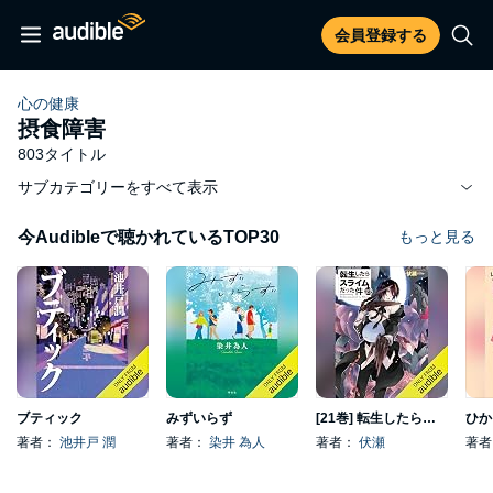
会員登録する
心の健康
摂食障害
803タイトル
サブカテゴリーをすべて表示
今Audibleで聴かれているTOP30
もっと見る
ブティック
みずいらず
[21巻] 転生したらスライムだった件 21
ひか
著者：
池井戸 潤
著者：
染井 為人
著者：
伏瀬
著