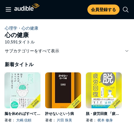
会員登録する
心理学・心の健康
心の健康
10,591タイトル
サブカテゴリーをすべて表示
新着タイトル
脳を休めればすべてがうまく回り出す
許せないという病
脱・疲労回復 「疲れないしくみ」をつくる脳の習慣
著者：
大嶋 信頼
著者：
片田 珠美
著者：
梶本 修身