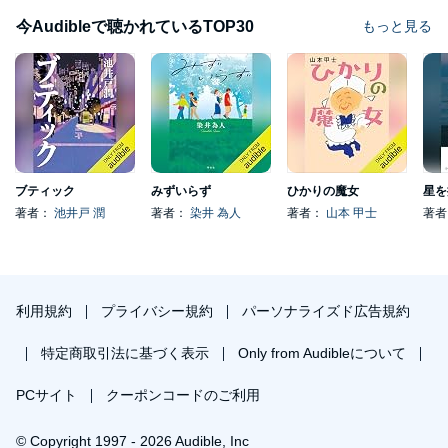
今Audibleで聴かれているTOP30
もっと見る
ブティック
みずいらず
ひかりの魔女
星を
著者：
池井戸 潤
著者：
染井 為人
著者：
山本 甲士
著
利用規約
プライバシー規約
パーソナライズド広告規約
特定商取引法に基づく表示
Only from Audibleについて
PCサイト
クーポンコードのご利用
© Copyright 1997 - 2026 Audible, Inc