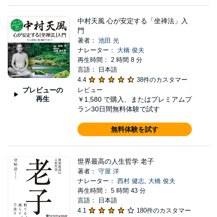
中村天風 心が安定する「坐禅法」入
門
著者：
池田 光
ナレーター：
大橋 俊夫
再生時間： 2 時間 8 分
言語： 日本語
4.4
38件のカスタマー
プレビューの
レビュー
再生
￥1,580
で購入、またはプレミアムプ
ラン30日間無料体験で試す
無料体験を試す
世界最高の人生哲学 老子
著者：
守屋 洋
ナレーター：
西村 健志
,
大橋 俊夫
再生時間： 5 時間 43 分
言語： 日本語
4.1
180件のカスタマー