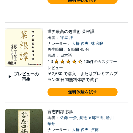
世界最高の処世術 菜根譚
著者：
守屋 洋
ナレーター：
大橋 俊夫
,
林 和良
再生時間： 5 時間 45 分
言語： 日本語
4.3
105件のカスタマー
レビュー
￥2,630
で購入、またはプレミアムプ
プレビューの
再生
ラン30日間無料体験で試す
無料体験を試す
言志四録 抄訳
著者：
佐藤 一斎
,
渡邉 五郎三郎
,
勝川
華舟
ナレーター：
大橋 俊夫
,
弦徳