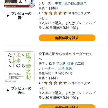
シリーズ：
中村天風の自己鍛錬気
言語： 日本語
4.7
34件のカスタマー
プレビューの
再生
レビュー
￥2,630
で購入、またはプレミアムプ
ラン30日間無料体験で試す
無料体験を試す
松下幸之助から未来のリーダーたち
へ
著者：
松下 幸之助
,
佐藤 悌二郎
ナレーター：
大橋 俊夫
再生時間： 3 時間 29 分
言語： 日本語
4.7
72件のカスタマー
プレビューの
レビュー
再生
￥2,060
で購入、またはプレミアムプ
ラン30日間無料体験で試す
無料体験を試す