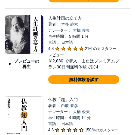
人生計画の立て方
著者：
本多 静六
ナレーター：
大橋 俊夫
再生時間： 5 時間 1 分
言語： 日本語
4.8
21件のカスタマー
レビュー
￥2,630
で購入、またはプレミアムプ
プレビューの
再生
ラン30日間無料体験で試す
無料体験を試す
仏教「超」入門
著者：
白取 春彦
ナレーター：
大橋 俊夫
再生時間： 4 時間 12 分
言語： 日本語
4.3
150件のカスタマー