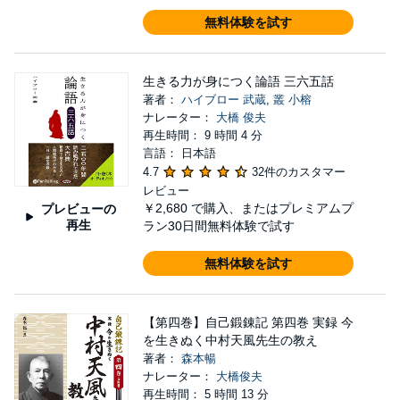
無料体験を試す
生きる力が身につく論語 三六五話
著者：
ハイブロー 武蔵
,
叢 小榕
ナレーター：
大橋 俊夫
再生時間： 9 時間 4 分
言語： 日本語
4.7
32件のカスタマー
レビュー
￥2,680
で購入、またはプレミアムプ
プレビューの
再生
ラン30日間無料体験で試す
無料体験を試す
【第四巻】自己鍛錬記 第四巻 実録 今
を生きぬく中村天風先生の教え
著者：
森本暢
ナレーター：
大橋俊夫
再生時間： 5 時間 13 分