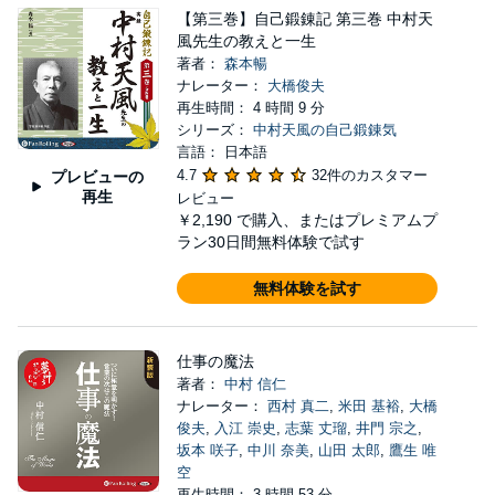
【第三巻】自己鍛錬記 第三巻 中村天
風先生の教えと一生
著者：
森本暢
ナレーター：
大橋俊夫
再生時間： 4 時間 9 分
シリーズ：
中村天風の自己鍛錬気
言語： 日本語
4.7
32件のカスタマー
プレビューの
再生
レビュー
￥2,190
で購入、またはプレミアムプ
ラン30日間無料体験で試す
無料体験を試す
仕事の魔法
著者：
中村 信仁
ナレーター：
西村 真二
,
米田 基裕
,
大橋
俊夫
,
入江 崇史
,
志葉 丈瑠
,
井門 宗之
,
坂本 咲子
,
中川 奈美
,
山田 太郎
,
鷹生 唯
空
再生時間： 3 時間 53 分