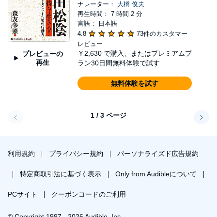
ナレーター：
大橋 俊夫
再生時間： 7 時間 2 分
言語： 日本語
4.8
73件のカスタマー
レビュー
￥2,630
で購入、またはプレミアムプ
プレビューの
再生
ラン30日間無料体験で試す
無料体験を試す
1 / 3 ページ
戻る
次へ
利用規約
プライバシー規約
パーソナライズド広告規約
特定商取引法に基づく表示
Only from Audibleについて
PCサイト
クーポンコードのご利用
© Copyright 1997 - 2026 Audible, Inc