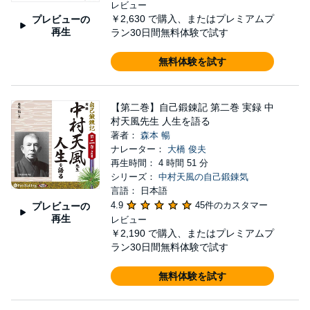
レビュー
￥2,630
で購入、またはプレミアムプ
プレビューの
再生
ラン30日間無料体験で試す
無料体験を試す
【第二巻】自己鍛錬記 第二巻 実録 中
村天風先生 人生を語る
著者：
森本 暢
ナレーター：
大橋 俊夫
再生時間： 4 時間 51 分
シリーズ：
中村天風の自己鍛錬気
言語： 日本語
4.9
45件のカスタマー
プレビューの
再生
レビュー
￥2,190
で購入、またはプレミアムプ
ラン30日間無料体験で試す
無料体験を試す