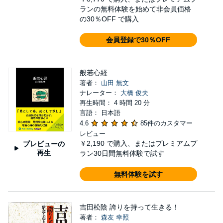
ランの無料体験を始めて非会員価格
の30％OFF で購入
会員登録で30％OFF
般若心経
著者：
山田 無文
ナレーター：
大橋 俊夫
再生時間： 4 時間 20 分
言語： 日本語
4.6
85件のカスタマー
レビュー
￥2,190
で購入、またはプレミアムプ
プレビューの
再生
ラン30日間無料体験で試す
無料体験を試す
吉田松陰 誇りを持って生きる！
著者：
森友 幸照