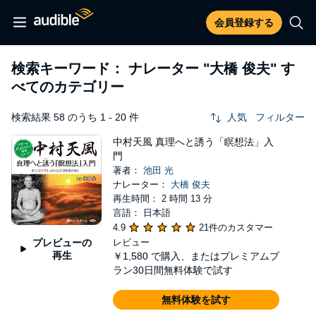
会員登録する
検索キーワード： ナレーター
"大橋 俊夫"
す
べてのカテゴリー
検索結果 58 のうち 1 - 20 件
人気
フィルター
中村天風 真理へと誘う「瞑想法」入
門
著者：
池田 光
ナレーター：
大橋 俊夫
再生時間： 2 時間 13 分
言語： 日本語
4.9
21件のカスタマー
プレビューの
レビュー
再生
￥1,580
で購入、またはプレミアムプ
ラン30日間無料体験で試す
無料体験を試す