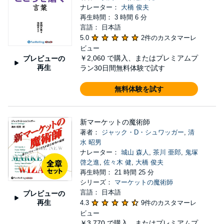
ナレーター：
大橋 俊夫
再生時間： 3 時間 6 分
言語： 日本語
5.0
2件のカスタマーレ
ビュー
￥2,060
で購入、またはプレミアムプ
プレビューの
再生
ラン30日間無料体験で試す
無料体験を試す
新マーケットの魔術師
著者：
ジャック・D・シュワッガー
,
清
水 昭男
ナレーター：
城山 森人
,
茶川 亜郎
,
鬼塚
啓之進
,
佐々木 健
,
大橋 俊夫
再生時間： 21 時間 25 分
シリーズ：
マーケットの魔術師
言語： 日本語
プレビューの
再生
4.3
9件のカスタマーレ
ビュー
￥3,770
で購入、またはプレミアムプ