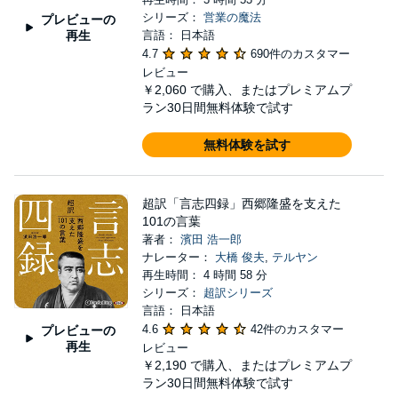
シリーズ：
営業の魔法
プレビューの
再生
言語： 日本語
4.7
690件のカスタマー
レビュー
￥2,060
で購入、またはプレミアムプ
ラン30日間無料体験で試す
無料体験を試す
超訳「言志四録」西郷隆盛を支えた
101の言葉
著者：
濱田 浩一郎
ナレーター：
大橋 俊夫
,
テルヤン
再生時間： 4 時間 58 分
シリーズ：
超訳シリーズ
言語： 日本語
4.6
42件のカスタマー
プレビューの
再生
レビュー
￥2,190
で購入、またはプレミアムプ
ラン30日間無料体験で試す