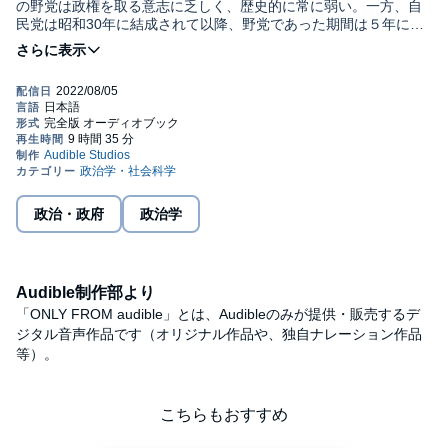
の野党は政権を取る意志に乏しく、歴史的に常に弱い。一方、自
民党は昭和30年に結成されて以降、野党であった期間は５年に満
たない。民主政治とは、選挙による政治を指す。そして民主政治
には、健全な批判勢力が必要となる。政治を諦めないために、歴
史から何を学べるか――。憲政史家とともに考える一冊。©2022
Mitsuru Kurayama 2022 (P)2022 Audible, Inc.
政治・政府
政治学
Audible制作部より
「ONLY FROM audible」とは、Audibleのみが提供・販売するデ
ジタル音声作品です（オリジナル作品や、独自ナレーション作品
等）。
こちらもおすすめ