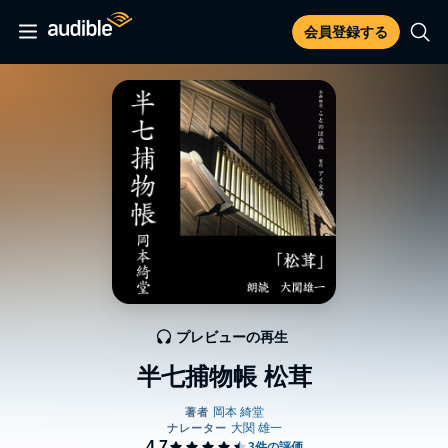
会員登録する
プレビューの再生
半七捕物帳 松茸