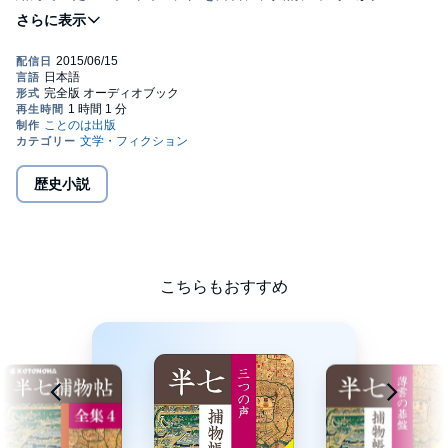
知性派・半七親分が大活躍!・・朗読は大関雄一、豊富な舞台経験
で半七に挑みます。講談のような雰囲気の滲む半七になりまし
た。張りのある声でテンポのいいセリフをこなしたものの、地の
文には苦労した模様。さてどのへんが……(C)アイ文庫 「ことのは
出版オーディオブック作品一覧はhttp://www.kotonoha.co.jpにて」
Kotonoha
歴史小説
こちらもおすすめ