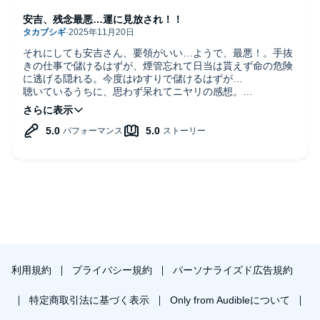
安吉、残念最悪…運に見放され！！
それにしても安吉さん、要領がいい…ようで、最悪！。手抜
きの仕事で儲けるはずが、煙管忘れて日当は貰えず命の危険
に逃げる隠れる。今度はゆすりで儲けるはずが…
聴いているうちに、思わず呆れてニヤリの感想。
残念なのは、今回の半七さん声が若すぎ！。同心の直下部下
なので一番若い時でも40歳前後だったはず。
そこがチョットガッカリ…
利用規約
プライバシー規約
パーソナライズド広告規約
特定商取引法に基づく表示
Only from Audibleについて