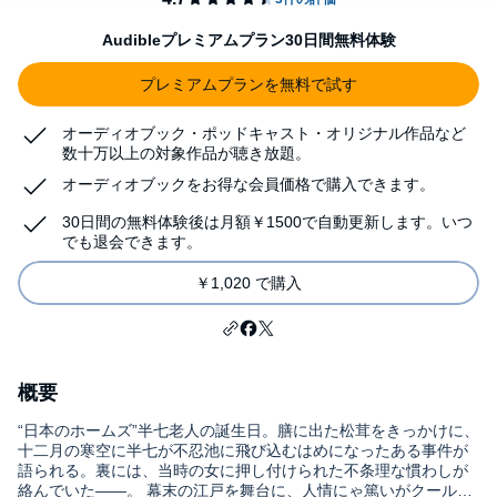
Audibleプレミアムプラン30日間無料体験
プレミアムプランを無料で試す
オーディオブック・ポッドキャスト・オリジナル作品など
数十万以上の対象作品が聴き放題。
オーディオブックをお得な会員価格で購入できます。
30日間の無料体験後は月額￥1500で自動更新します。いつ
でも退会できます。
￥1,020 で購入
概要
“日本のホームズ”半七老人の誕生日。膳に出た松茸をきっかけに、
十二月の寒空に半七が不忍池に飛び込むはめになったある事件が
語られる。裏には、当時の女に押し付けられた不条理な慣わしが
絡んでいた――。 幕末の江戸を舞台に、人情にゃ篤いがクールな