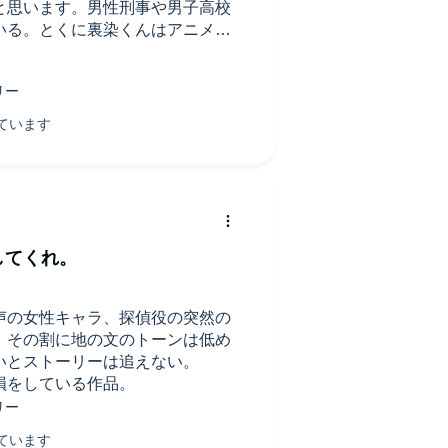
と思います。男性刑事や男子高校
いる。とくに裏染くんはアニメの
すかったです。(著者の意向は別と
る通り、女の子のキンキン声がキ
ろうAudibleにおいてこれは致
するシーンが多いので、戦々恐々
読み手さんではなく、ミキサーさ
だからか、こういう点に対する技術が
らでも編集しなおして欲しいとこ
するのは、作品が可哀想な気がす
してくれ。
る…。
声の女性キャラ、探偵役の突然の
。その割に地の文のトーンは低め
いとストーリーは追えない。
損をしている作品。