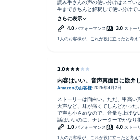
読み手さんの声の使い分けはスゴい
生まできちんと解釈して使い分けて
工藤新一っぽくてイメージを固めや
して)
ただ、残念なのは他の人も書いてい
ツいです。イヤホンで聴く人が大半であ
命的。作品の性質上、女の子が感嘆
としながら聴いています。これって
んあたりが調節するものでは？
Audibleの比較的初期の作品(？)
安定してなかったのか…。ぜひ今か
ろ。音声のボリュームが評価に影響
内容はいい。音声真面目に勘弁
る。
「ナレーション」の評価が難しすぎ
ストーリーは面白い。ただ、甲高い
大声など、耳が痛くてしんどかった
で声も小さめなので、音量を上げな
話はいいのに、ナレーターでかなり