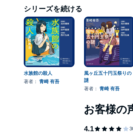
シリーズを続ける
水族館の殺人
風ヶ丘五十円玉祭りの
謎
著者：
青崎 有吾
著者：
青崎 有吾