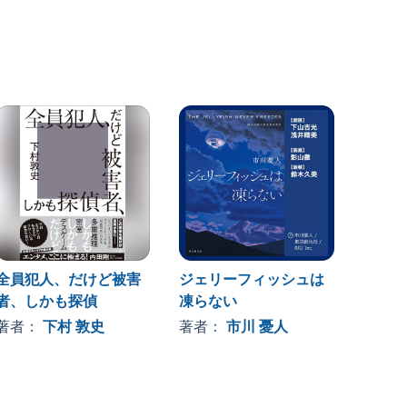
全員犯人、だけど被害
ジェリーフィッシュは
理由あ
者、しかも探偵
凍らない
著者
著者：
下村 敦史
著者：
市川 憂人