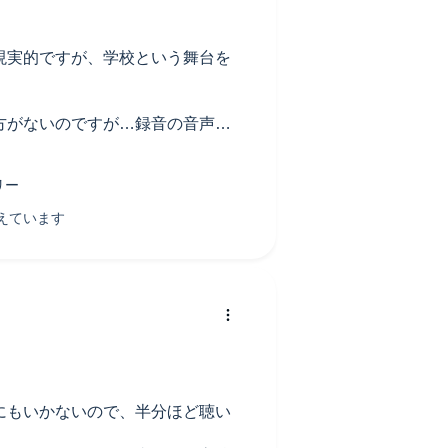
現実的ですが、学校という舞台を
方がないのですが…録音の音声レ
ーターの声が聞き取れる音量設に
が懸念されるほど大きくなりま
がら、聞くのが若干面倒でした。
なかったので、少し調節していた
にもいかないので、半分ほど聴い