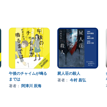
午後のチャイムが鳴る
屍人荘の殺人
までは
著者：
今村 昌弘
著者：
阿津川 辰海