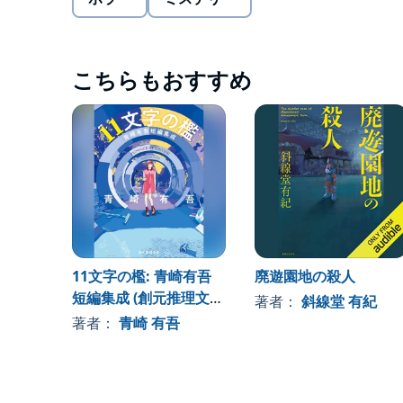
こちらもおすすめ
11文字の檻: 青崎有吾
廃遊園地の殺人
短編集成 (創元推理文
著者：
斜線堂 有紀
庫)
著者：
青崎 有吾