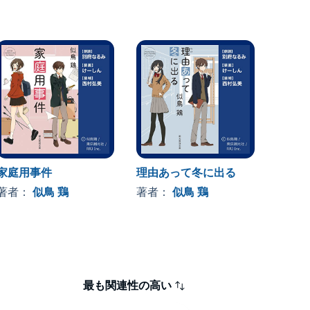
家庭用事件
理由あって冬に出る
謎好き
青春
著者：
似鳥 鶏
著者：
似鳥 鶏
著者
最も関連性の高い