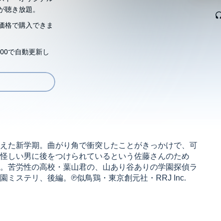
が聴き放題。
価格で購入できま
00で自動更新し
えた新学期。曲がり角で衝突したことがきっかけで、可
怪しい男に後をつけられているという佐藤さんのため
。苦労性の高校・葉山君の、山あり谷ありの学園探偵ラ
ステリ、後編。℗似鳥鶏・東京創元社・RRJ Inc.