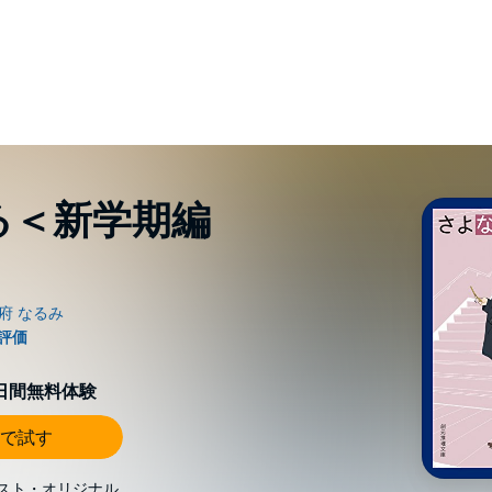
る＜新学期編
0日間無料体験
で試す
スト・オリジナル