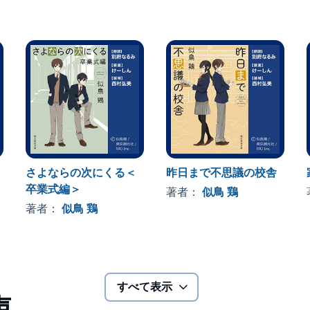
さよならの次にくる＜
昨日まで不思議の校舎
卒業式編＞
著者：
似鳥 鶏
著者：
似鳥 鶏
すべて表示