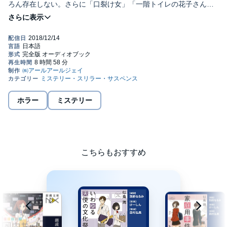
ろん存在しない。さらに「口裂け女」「一階トイレの花子さん」
の悪戯まで見つかった。なぜこの三つなのだろう……。調査を進
©℗似鳥鶏・東京創元社・RRJ Inc.
めた葉山君は、ある真実に気づく。ますます快調な、シリーズ第
五弾。
ホラー
ミステリー
こちらもおすすめ