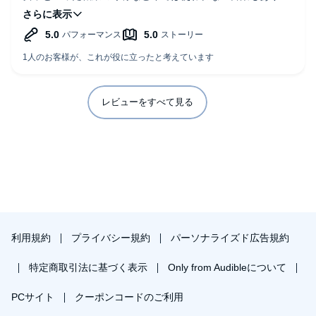
時代の古さを感じる。私が最初に読んだのは昭和43年前後の
高校生の頃だったが、当時はこのような古さは感じず、ごく
普通に受け止められた社会背景であった。
レビューをすべて見る
利用規約
プライバシー規約
パーソナライズド広告規約
特定商取引法に基づく表示
Only from Audibleについて
PCサイト
クーポンコードのご利用