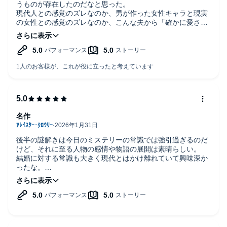
うものが存在したのだなと思った。
現代人との感覚のズレなのか、男が作った女性キャラと現実
の女性との感覚のズレなのか、こんな夫から「確かに愛され
てる」的な表現するかな？気持ち悪いとしか思えない。
ナレーションは良い。淡々と読む感じが真に迫っていて。テ
トラトリポカだったかのナレーションもこの人がやれば良か
ったのにと思った。
名作
後半の謎解きは今日のミステリーの常識では強引過ぎるのだ
けど、それに至る人物の感情や物語の展開は素晴らしい。
結婚に対する常識も大きく現代とはかけ離れていて興味深か
ったな。
ナレーションはいつも感心するばかり。きっと何度となく本
を読み尽くしてるんだろうと思う。