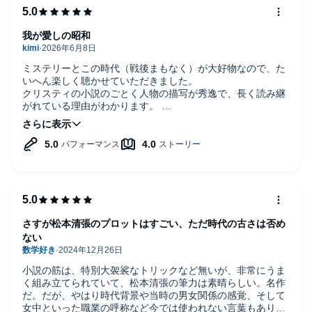
我が愛しの昭和
ミステリーとこの時代（戦後まもなく）が大好物なので、た
いへん楽しく聴かせていただきました。
クリスティの小説のごとく人物の描写が秀逸で、長く読み継
がれている理由がわかります。
本筋のミステリーも気になる展開が続き、退屈することなく
最後までたどり着きました。
途中禎子の女の勘（！）が冴えわたりすぎて、物的証拠の少
ない謎解きが繰り返されていたのが、若干気になりました。
さすが松本清張のプロットはすごい、ただ時代の古さは否め
ない
小説の筋は、特別大袈裟なトリックなど無いが、非常にうま
く組み立てられていて、松本清張の筆力は素晴らしい。名作
だ。だが、やはり時代背景や当時の男女関係の感覚、そして
女中といった職業の呼称など今では使われない言葉もあり、