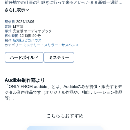
前任地での仕事の引継ぎに行って来るといったまま新婚一週間で
失踪した夫、鵜原憲一のゆくえを求めて北陸の灰色の空の下を尋
©松本清張/新潮社
ね歩く禎子。ようやく手がかりを掴んだ時、“自殺”として処理され
ていた夫の姓は曾根であった！ 夫の陰の生活がわかるにつれ関
係者がつぎつぎに殺されてゆく。戦争直後の混乱が尾を引いて生
じた悲劇を描いて、名作『点と線』と並び称される著者の代表
作。
ハードボイルド
ミステリー
Audible制作部より
「ONLY FROM audible」とは、Audibleのみが提供・販売するデ
ジタル音声作品です（オリジナル作品や、独自ナレーション作品
等）。
こちらもおすすめ