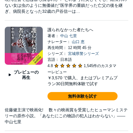
ない女は虫のように無価値だ”医学界の重鎮だった亡父の後を継
ぎ、病院長となった32歳の戸谷信一は…
護られなかった者たちへ
著者：
中山 七里
ナレーター：
山口 恵
再生時間： 12 時間 45 分
シリーズ：
宮城県警シリーズ
言語： 日本語
4.8
1,545件のカスタマ
プレビューの
ーレビュー
再生
￥3,570
で購入、またはプレミアムプ
ラン30日間無料体験で試す
無料体験を試す
佐藤健主演で映画化! 数々の映画賞を受賞したヒューマンミステ
リーの原作小説。「あなたにこの物語の犯人はわからない」――
中山七里