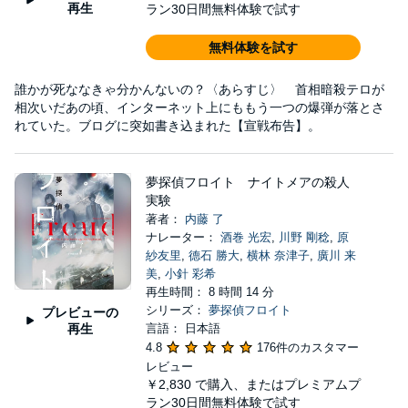
再生
ラン30日間無料体験で試す
無料体験を試す
誰かが死ななきゃ分かんないの？〈あらすじ〉 首相暗殺テロが
相次いだあの頃、インターネット上にももう一つの爆弾が落とさ
れていた。ブログに突如書き込まれた【宣戦布告】。
夢探偵フロイト ナイトメアの殺人
実験
著者：
内藤 了
ナレーター：
酒巻 光宏
,
川野 剛稔
,
原
紗友里
,
德石 勝大
,
横林 奈津子
,
廣川 来
美
,
小針 彩希
再生時間： 8 時間 14 分
シリーズ：
夢探偵フロイト
プレビューの
再生
言語： 日本語
4.8
176件のカスタマー
レビュー
￥2,830
で購入、またはプレミアムプ
ラン30日間無料体験で試す