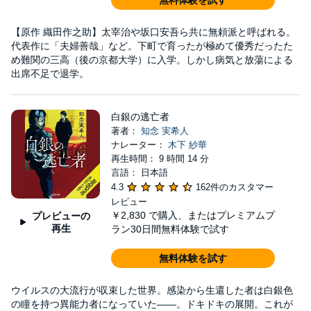
無料体験を試す
【原作 織田作之助】太宰治や坂口安吾ら共に無頼派と呼ばれる。
代表作に「夫婦善哉」など。下町で育ったが極めて優秀だったた
め難関の三高（後の京都大学）に入学。しかし病気と放蕩による
出席不足で退学。
白銀の逃亡者
著者：
知念 実希人
ナレーター：
木下 紗華
再生時間： 9 時間 14 分
言語： 日本語
4.3
162件のカスタマー
レビュー
￥2,830
で購入、またはプレミアムプ
プレビューの
再生
ラン30日間無料体験で試す
無料体験を試す
ウイルスの大流行が収束した世界。感染から生還した者は白銀色
の瞳を持つ異能力者になっていた――。ドキドキの展開。これが