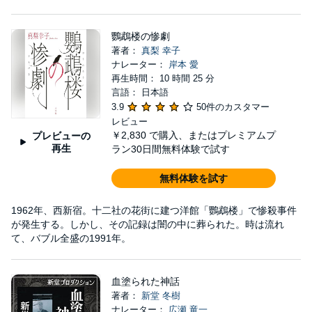
鸚鵡楼の惨劇
著者：
真梨 幸子
ナレーター：
岸本 愛
再生時間： 10 時間 25 分
言語： 日本語
3.9
50件のカスタマー
レビュー
￥2,830
で購入、またはプレミアムプ
プレビューの
再生
ラン30日間無料体験で試す
無料体験を試す
1962年、西新宿。十二社の花街に建つ洋館「鸚鵡楼」で惨殺事件
が発生する。しかし、その記録は闇の中に葬られた。時は流れ
て、バブル全盛の1991年。
血塗られた神話
著者：
新堂 冬樹
ナレーター：
広瀬 竜一