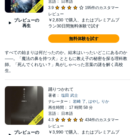
言語： 日本語
3.9
195件のカスタマー
レビュー
￥2,830
で購入、またはプレミアムプ
プレビューの
再生
ラン30日間無料体験で試す
無料体験を試す
すべての始まりは何だったのか。結末はいったいどこにあるのか
――。「魔法の鼻を持つ犬」とともに教え子の秘密を探る理科教
師。「死んでくれない？」鳥がしゃべった言葉の謎を解く高校
生。
踊りつかれて
著者：
塩⽥ 武⼠
ナレーター：
岩崎 了
,
はやし りか
再生時間： 17 時間 58 分
言語： 日本語
4.3
434件のカスタマー
レビュー
￥3,990
で購入、またはプレミアムプ
プレビューの