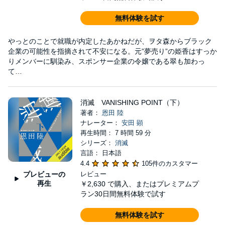
無料体験を試す
やっとのことで就職が内定したあかねだが、ヲタ森からブラック
企業の可能性を指摘されて不安になる。元”夢売り”の姫香はすっか
りメンバーに馴染み、スポンサー企業の令嬢である翠も加わっ
て…
消滅 VANISHING POINT（下）
著者：
恩田 陸
ナレーター：
安田 顕
再生時間： 7 時間 59 分
シリーズ：
消滅
言語： 日本語
4.4
105件のカスタマー
プレビューの
レビュー
再生
￥2,630
で購入、またはプレミアムプ
ラン30日間無料体験で試す
無料体験を試す