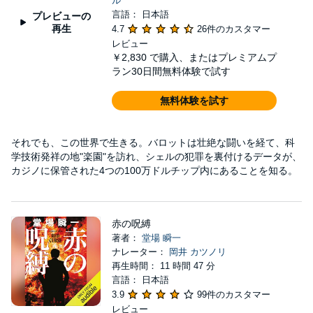
ル
言語： 日本語
プレビューの
再生
4.7
26件のカスタマー
レビュー
￥2,830
で購入、またはプレミアムプ
ラン30日間無料体験で試す
無料体験を試す
それでも、この世界で生きる。バロットは壮絶な闘いを経て、科
学技術発祥の地"楽園"を訪れ、シェルの犯罪を裏付けるデータが、
カジノに保管された4つの100万ドルチップ内にあることを知る。
赤の呪縛
著者：
堂場 瞬一
ナレーター：
岡井 カツノリ
再生時間： 11 時間 47 分
言語： 日本語
3.9
99件のカスタマー
レビュー