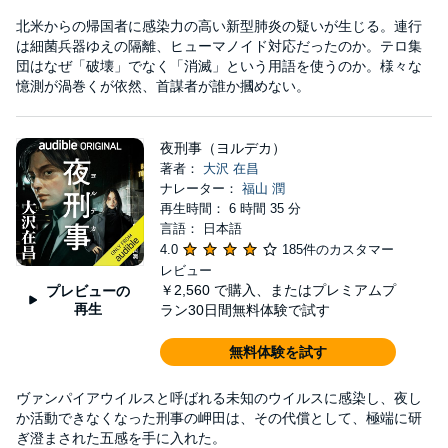
北米からの帰国者に感染力の高い新型肺炎の疑いが生じる。連行
は細菌兵器ゆえの隔離、ヒューマノイド対応だったのか。テロ集
団はなぜ「破壊」でなく「消滅」という用語を使うのか。様々な
憶測が渦巻くが依然、首謀者が誰か摑めない。
夜刑事（ヨルデカ）
著者：
大沢 在昌
ナレーター：
福山 潤
再生時間： 6 時間 35 分
言語： 日本語
4.0
185件のカスタマー
レビュー
￥2,560
で購入、またはプレミアムプ
プレビューの
再生
ラン30日間無料体験で試す
無料体験を試す
ヴァンパイアウイルスと呼ばれる未知のウイルスに感染し、夜し
か活動できなくなった刑事の岬田は、その代償として、極端に研
ぎ澄まされた五感を手に入れた。