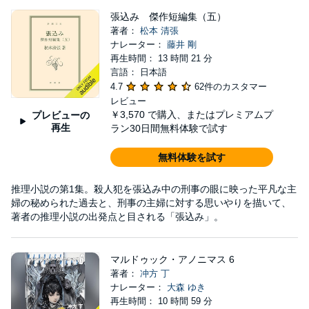
張込み 傑作短編集（五）
著者：
松本 清張
ナレーター：
藤井 剛
再生時間： 13 時間 21 分
言語： 日本語
4.7
62件のカスタマー
レビュー
￥3,570
で購入、またはプレミアムプ
プレビューの
再生
ラン30日間無料体験で試す
無料体験を試す
推理小説の第1集。殺人犯を張込み中の刑事の眼に映った平凡な主
婦の秘められた過去と、刑事の主婦に対する思いやりを描いて、
著者の推理小説の出発点と目される「張込み」。
マルドゥック・アノニマス 6
著者：
冲方 丁
ナレーター：
大森 ゆき
再生時間： 10 時間 59 分