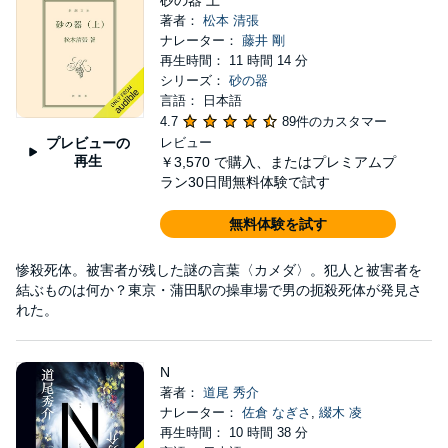
砂の器 上
著者：
松本 清張
ナレーター：
藤井 剛
再生時間： 11 時間 14 分
シリーズ：
砂の器
言語： 日本語
4.7
89件のカスタマー
プレビューの
レビュー
再生
￥3,570
で購入、またはプレミアムプ
ラン30日間無料体験で試す
無料体験を試す
惨殺死体。被害者が残した謎の言葉〈カメダ〉。犯人と被害者を
結ぶものは何か？東京・蒲田駅の操車場で男の扼殺死体が発見さ
れた。
N
著者：
道尾 秀介
ナレーター：
佐倉 なぎさ
,
綴木 凌
再生時間： 10 時間 38 分