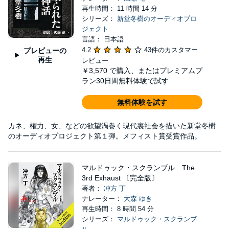
再生時間： 11 時間 14 分
シリーズ：
新堂冬樹のオーディオプロ
ジェクト
言語： 日本語
4.2
43件のカスタマー
プレビューの
再生
レビュー
￥3,570
で購入、またはプレミアムプ
ラン30日間無料体験で試す
無料体験を試す
カネ、権力、女、などの欲望渦巻く現代裏社会を描いた新堂冬樹
のオーディオプロジェクト第１弾。メフィスト賞受賞作品。
マルドゥック・スクランブル The
3rd Exhaust 〔完全版〕
著者：
冲方 丁
ナレーター：
大森 ゆき
再生時間： 8 時間 54 分
シリーズ：
マルドゥック・スクランブ