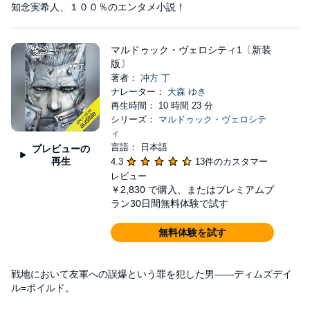
知念実希人、１００％のエンタメ小説！
マルドゥック・ヴェロシティ1〔新装
版〕
著者：
冲方 丁
ナレーター：
大森 ゆき
再生時間： 10 時間 23 分
シリーズ：
マルドゥック・ヴェロシテ
ィ
言語： 日本語
プレビューの
再生
4.3
13件のカスタマー
レビュー
￥2,830
で購入、またはプレミアムプ
ラン30日間無料体験で試す
無料体験を試す
戦地において友軍への誤爆という罪を犯した男――ディムズデイ
ル=ボイルド。