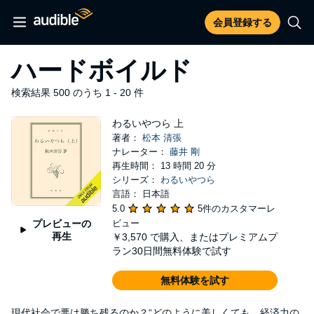
会員登録する
ハードボイルド
検索結果 500 のうち 1 - 20 件
わるいやつら 上
著者：
松本 清張
ナレーター：
藤井 剛
再生時間： 13 時間 20 分
シリーズ：
わるいやつら
言語： 日本語
5.0
5件のカスタマーレ
プレビューの
ビュー
再生
￥3,570
で購入、またはプレミアムプ
ラン30日間無料体験で試す
無料体験を試す
現代社会で悪は勝ち残るのか？“どのように美しくても、経済力の