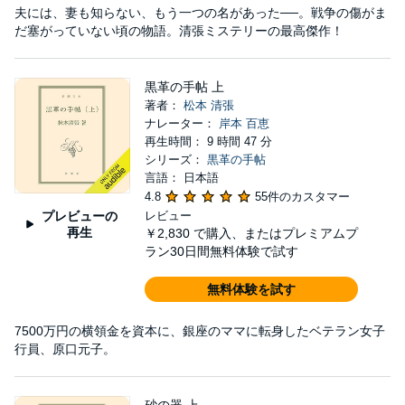
夫には、妻も知らない、もう一つの名があった──。戦争の傷がま
だ塞がっていない頃の物語。清張ミステリーの最高傑作！
黒革の手帖 上
著者：
松本 清張
ナレーター：
岸本 百恵
再生時間： 9 時間 47 分
シリーズ：
黒革の手帖
言語： 日本語
4.8
55件のカスタマー
プレビューの
レビュー
再生
￥2,830
で購入、またはプレミアムプ
ラン30日間無料体験で試す
無料体験を試す
7500万円の横領金を資本に、銀座のママに転身したベテラン女子
行員、原口元子。