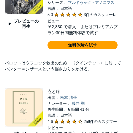
シリーズ：
マルドゥック・アノニマス
言語： 日本語
5.0
3件のカスタマーレ
プレビューの
ビュー
再生
￥2,830
で購入、またはプレミアムプ
ラン30日間無料体験で試す
無料体験を試す
バロットはウフコック救出のため、〈クインテット〉に対して、
ハンター＝シザースという揺さぶりをかける。
点と線
著者：
松本 清張
ナレーター：
藤井 剛
再生時間： 6 時間 41 分
言語： 日本語
4.6
259件のカスタマー
レビュー