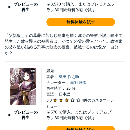
￥3,570
で購入、またはプレミアムプ
プレビューの
再生
ラン30日間無料体験で試す
無料体験を試す
「父親殺し」の葛藤に苦しむ刑事を描く渾身の警察小説。銀座で
発生した放火殺人の被害者は、かつての父の愛人だった。政治家
の父を追い詰める刑事の執念の捜査。破滅するのは父か、自分
か？
妖婦
著者：
織田 作之助
ナレーター：
黒羽 咲希
再生時間： 26 分
言語： 日本語
3.0
4件のカスタマーレ
ビュー
￥570
で購入、またはプレミアムプ
プレビューの
再生
ラン30日間無料体験で試す