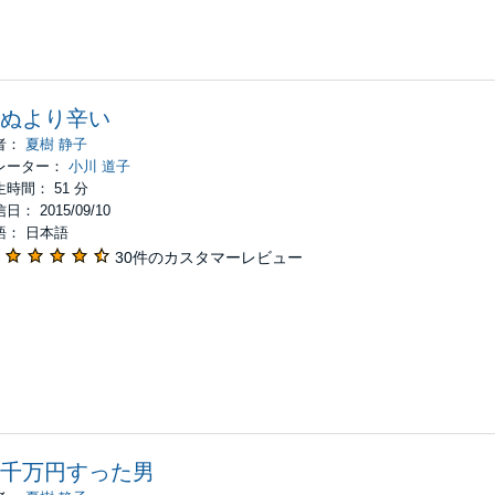
ぬより辛い
者：
夏樹 静子
レーター：
小川 道子
時間： 51 分
日： 2015/09/10
語： 日本語
30件のカスタマーレビュー
千万円すった男