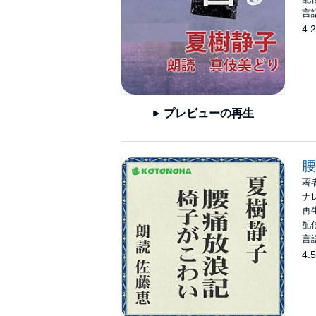
言
4.2
プレビューの再生
腰
著
ナ
再生
配信
言
4.5