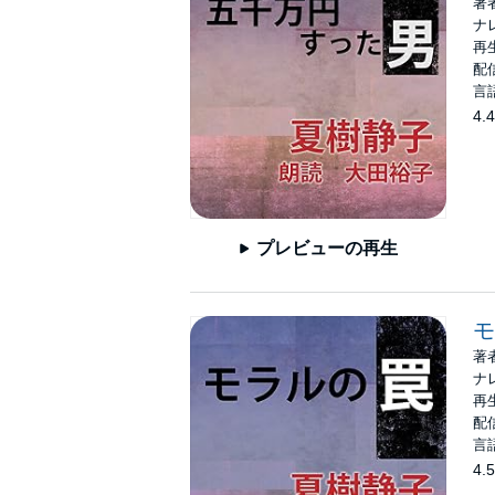
著
ナ
再生
配信
言
4.4
プレビューの再生
モ
著
ナ
再生
配信
言
4.5