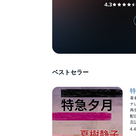
ベストセラー
特
著
ナ
再生
配信
言
4.4