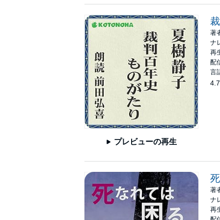
裁
著
ナ
再生
配信
言
4.7
プレビューの再生
死
著
ナ
再生
配信