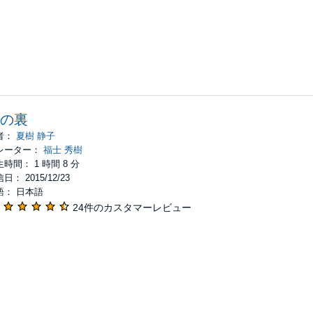
の裏
者：
夏樹 静子
レーター：
福士 秀樹
時間： 1 時間 8 分
日： 2015/12/23
語： 日本語
24件のカスタマーレビュー