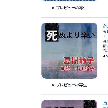
プレビューの再生
死
著
ナ
再生
配信
言
4.5
プレビューの再生
五