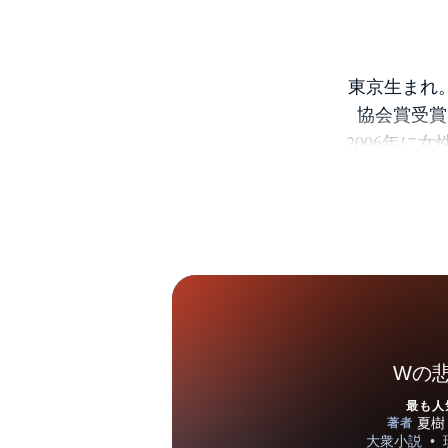
東京生まれ。
協会賞受賞
2006年に
者紹介情
4
Wの
最も人