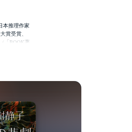
回日本推理作家
説大賞受賞、
(「BOOK著
 978-
す)