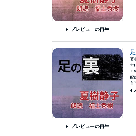
プレビューの再生
足
著
ナ
再生
配信
言
4.6
プレビューの再生