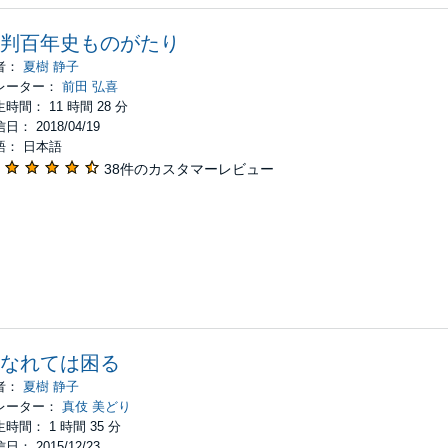
判百年史ものがたり
者：
夏樹 静子
レーター：
前田 弘喜
時間： 11 時間 28 分
日： 2018/04/19
語： 日本語
38件のカスタマーレビュー
なれては困る
者：
夏樹 静子
レーター：
真伎 美どり
時間： 1 時間 35 分
日： 2015/12/23