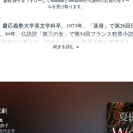
夏樹 静子をフォローしてAudibleとAmazonから新作のお知らせメー
ルを受け取ります。
慶応義塾大学英文学科卒。1973年、「蒸発」で第26
。89年、仏語訳「第三の女」で第54回フランス犯罪小
女性作家では初めて、日本ミステリー文学大賞を受賞する。
続きを読む
報」より：本データは『 裁判百年史ものがたり (ISBN-13:
163723303 )』が刊行された当時に掲載されていたもので
悲劇
気