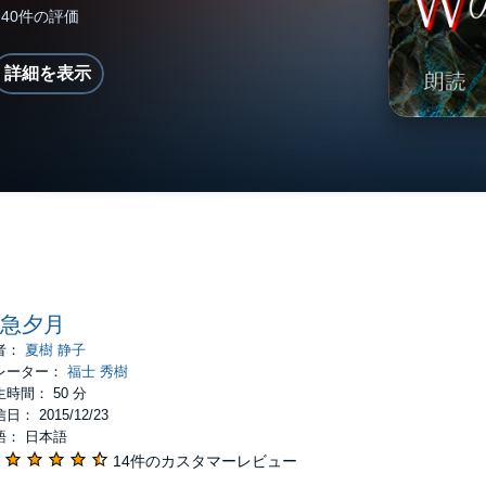
詳細を表示
急夕月
者：
夏樹 静子
レーター：
福士 秀樹
時間： 50 分
日： 2015/12/23
語： 日本語
14件のカスタマーレビュー