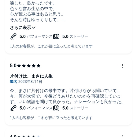
涙した。良かったです。
色々な営み生活の中で、
【余談】
心が荒ぶる事はあると思う。
片付けから家族のつながりを描く本書。
そんな時はゆっくりして、
精神面からダイレクトに家族のつながりを見直したいなら、
思いの丈をぶつけたり
「大丈夫、あのブッダも家族に悩んだ
手紙を書いたりして心を癒す
(著:草薙龍瞬)」の業(ごう)を知ると良い。
のが良いと思った。
人の痛みの判る奴になりたいね。
良かったです。
片付けは、まさに人生
今、まさに片付けの最中です。片付けながら聞いていて、
今、何が大切で、今後どうありたいのかを再確認していま
す。いい物語を聞けて良かった。ナレーションも良かった。