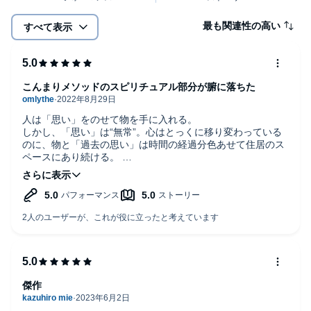
最も関連性の高い
すべて表示
こんまりメソッドのスピリチュアル部分が腑に落ちた
人は「思い」をのせて物を手に入れる。
しかし、「思い」は“無常”。心はとっくに移り変わっている
のに、物と「過去の思い」は時間の経過分色あせて住居のス
ペースにあり続ける。
住居を「脳（＝心身）」、物を「思い」と置き換えれば、自
己と生活空間はリンクしている。雑然とした部屋では病むよ
うに、過去の後悔、疑念、哀愁、執着…。現状に即していな
い感情を持ち続ければ、おのずと心身が疲弊する。
今の生活にあわない物を使い続ける(手放さない)とはどうい
うことか？その答えを、“今”に目を向けず人生を過ごす4人の
主人公視点で体感できる短編集。
近藤麻理恵さんの「人生がときめく片づけの魔法」で強くか
かげる“物へのトキメキ”。
傑作
触ったときのトキメキとは、“手に入れたときの「思い」が、
己の「今」にまだある状態”かなと落とし込めた。