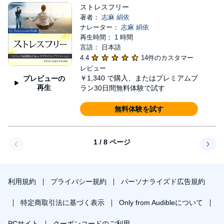
ストレスフリー
著者：
志麻 絹依
ナレーター：
志麻 絹依
再生時間： 1 時間
言語： 日本語
4.4
14件のカスタマー
レビュー
￥1,340
で購入、またはプレミアムプ
プレビューの
再生
ラン30日間無料体験で試す
無料体験を試す
1 / 8 ページ
戻る
次へ
利用規約
プライバシー規約
パーソナライズド広告規約
特定商取引法に基づく表示
Only from Audibleについて
PCサイト
クーポンコードのご利用