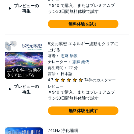
￥940
で購入、またはプレミアムプ
プレビューの
再生
ラン30日間無料体験で試す
無料体験を試す
5次元瞑想 エネルギー波動をクリアに
上げる
著者：
志麻 絹依
ナレーター：
志麻 絹依
再生時間： 22 分
言語： 日本語
4.7
74件のカスタマー
プレビューの
レビュー
再生
￥940
で購入、またはプレミアムプ
ラン30日間無料体験で試す
無料体験を試す
741Hz 浄化睡眠