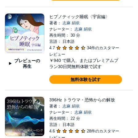
ヒプノティック睡眠〈宇宙編〉
著者：
志麻 絹依
ナレーター：
志麻 絹依
再生時間： 30 分
言語： 日本語
4.7
34件のカスタマー
レビュー
￥940
で購入、またはプレミアムプ
プレビューの
再生
ラン30日間無料体験で試す
無料体験を試す
396Hz トラウマ・恐怖からの解放
著者：
志麻 絹依
ナレーター：
志麻 絹依
再生時間： 22 分
言語： 日本語
4.6
28件のカスタマー
レビュー