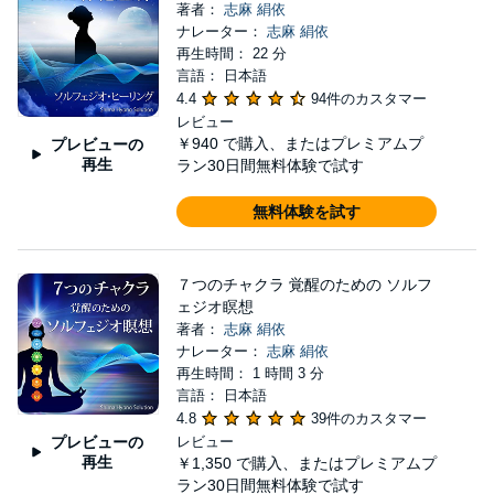
著者：
志麻 絹依
ナレーター：
志麻 絹依
再生時間： 22 分
言語： 日本語
4.4
94件のカスタマー
レビュー
￥940
で購入、またはプレミアムプ
プレビューの
再生
ラン30日間無料体験で試す
無料体験を試す
７つのチャクラ 覚醒のための ソルフ
ェジオ瞑想
著者：
志麻 絹依
ナレーター：
志麻 絹依
再生時間： 1 時間 3 分
言語： 日本語
4.8
39件のカスタマー
プレビューの
レビュー
再生
￥1,350
で購入、またはプレミアムプ
ラン30日間無料体験で試す