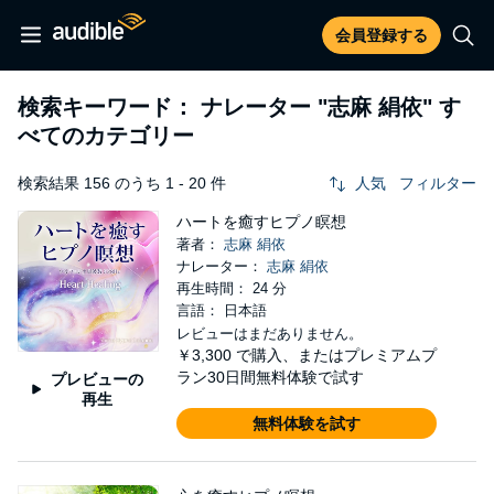
会員登録する
検索キーワード： ナレーター
"志麻 絹依"
す
べてのカテゴリー
検索結果 156 のうち 1 - 20 件
人気
フィルター
ハートを癒すヒプノ瞑想
著者：
志麻 絹依
ナレーター：
志麻 絹依
再生時間： 24 分
言語： 日本語
レビューはまだありません。
￥3,300
で購入、またはプレミアムプ
ラン30日間無料体験で試す
プレビューの
再生
無料体験を試す