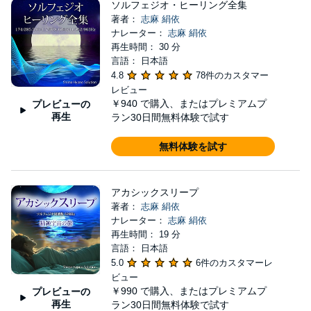
ソルフェジオ・ヒーリング全集
著者：
志麻 絹依
ナレーター：
志麻 絹依
再生時間： 30 分
言語： 日本語
4.8
78件のカスタマー
レビュー
￥940
で購入、またはプレミアムプ
プレビューの
再生
ラン30日間無料体験で試す
無料体験を試す
アカシックスリープ
著者：
志麻 絹依
ナレーター：
志麻 絹依
再生時間： 19 分
言語： 日本語
5.0
6件のカスタマーレ
ビュー
￥990
で購入、またはプレミアムプ
プレビューの
再生
ラン30日間無料体験で試す