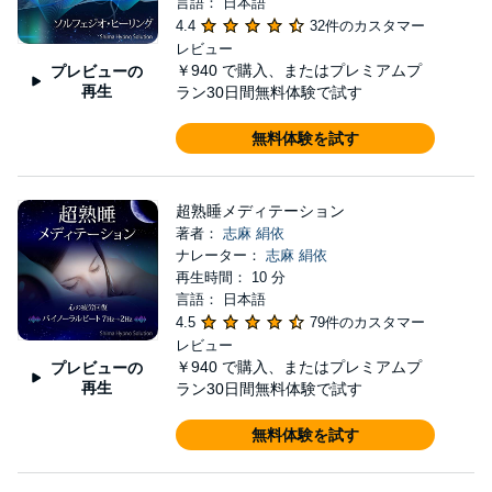
言語： 日本語
4.4
32件のカスタマー
レビュー
￥940
で購入、またはプレミアムプ
プレビューの
再生
ラン30日間無料体験で試す
無料体験を試す
超熟睡メディテーション
著者：
志麻 絹依
ナレーター：
志麻 絹依
再生時間： 10 分
言語： 日本語
4.5
79件のカスタマー
レビュー
￥940
で購入、またはプレミアムプ
プレビューの
再生
ラン30日間無料体験で試す
無料体験を試す