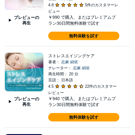
4.8
5件のカスタマーレ
ビュー
￥990
で購入、またはプレミアムプ
プレビューの
再生
ラン30日間無料体験で試す
無料体験を試す
ストレスエイジングケア
著者：
志麻 絹依
ナレーター：
志麻 絹依
再生時間： 20 分
言語： 日本語
4.5
22件のカスタマー
レビュー
￥940
で購入、またはプレミアムプ
プレビューの
再生
ラン30日間無料体験で試す
無料体験を試す