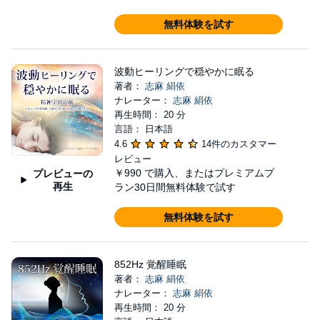
無料体験を試す
波動ヒーリングで穏やかに眠る
著者：
志麻 絹依
ナレーター：
志麻 絹依
再生時間： 20 分
言語： 日本語
4.6
14件のカスタマー
レビュー
￥990
で購入、またはプレミアムプ
プレビューの
再生
ラン30日間無料体験で試す
無料体験を試す
852Hz 覚醒睡眠
著者：
志麻 絹依
ナレーター：
志麻 絹依
再生時間： 20 分