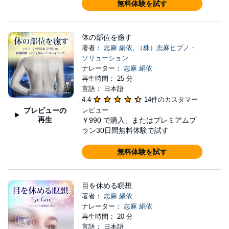
無料体験を試す
体の部位を癒す
著者：
志麻 絹依
,
（株）志麻ヒプノ・
ソリューション
ナレーター：
志麻 絹依
再生時間： 25 分
言語： 日本語
4.4
14件のカスタマー
プレビューの
レビュー
再生
￥990
で購入、またはプレミアムプ
ラン30日間無料体験で試す
無料体験を試す
目を休める瞑想
著者：
志麻 絹依
ナレーター：
志麻 絹依
再生時間： 20 分
言語： 日本語