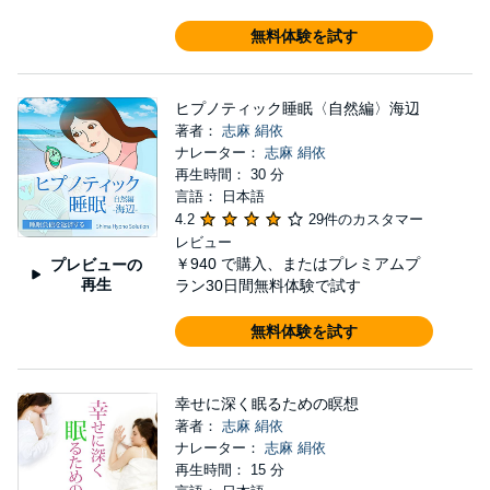
無料体験を試す
ヒプノティック睡眠〈自然編〉海辺
著者：
志麻 絹依
ナレーター：
志麻 絹依
再生時間： 30 分
言語： 日本語
4.2
29件のカスタマー
レビュー
￥940
で購入、またはプレミアムプ
プレビューの
再生
ラン30日間無料体験で試す
無料体験を試す
幸せに深く眠るための瞑想
著者：
志麻 絹依
ナレーター：
志麻 絹依
再生時間： 15 分