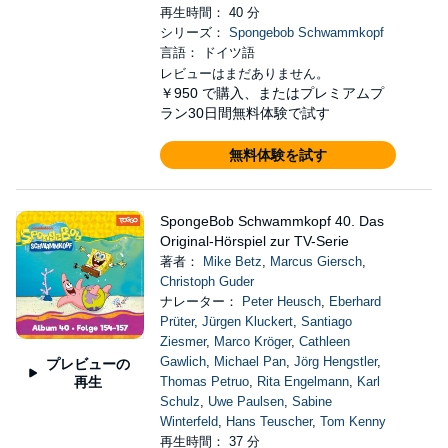
再生時間： 40 分
シリーズ：
Spongebob Schwammkopf
言語： ドイツ語
レビューはまだありません。
￥950
で購入、またはプレミアムプ
ラン30日間無料体験で試す
無料体験を試す
SpongeBob Schwammkopf 40. Das
Original-Hörspiel zur TV-Serie
著者：
Mike Betz
,
Marcus Giersch
,
Christoph Guder
ナレーター：
Peter Heusch
,
Eberhard
Prüter
,
Jürgen Kluckert
,
Santiago
Ziesmer
,
Marco Kröger
,
Cathleen
Gawlich
,
Michael Pan
,
Jörg Hengstler
,
プレビューの
再生
Thomas Petruo
,
Rita Engelmann
,
Karl
Schulz
,
Uwe Paulsen
,
Sabine
Winterfeld
,
Hans Teuscher
,
Tom Kenny
再生時間： 37 分