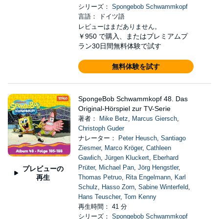
シリーズ：
Spongebob Schwammkopf
言語： ドイツ語
レビューはまだありません。
￥950
で購入、またはプレミアムプ
ラン30日間無料体験で試す
無料体験を試す
SpongeBob Schwammkopf 48. Das
Original-Hörspiel zur TV-Serie
著者：
Mike Betz
,
Marcus Giersch
,
Christoph Guder
ナレーター：
Peter Heusch
,
Santiago
Ziesmer
,
Marco Kröger
,
Cathleen
Gawlich
,
Jürgen Kluckert
,
Eberhard
Prüter
,
Michael Pan
,
Jörg Hengstler
,
プレビューの
再生
Thomas Petruo
,
Rita Engelmann
,
Karl
Schulz
,
Hasso Zorn
,
Sabine Winterfeld
,
Hans Teuscher
,
Tom Kenny
再生時間： 41 分
シリーズ：
Spongebob Schwammkopf