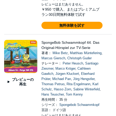
レビューはまだありません。
￥950
で購入、またはプレミアムプ
ラン30日間無料体験で試す
無料体験を試す
SpongeBob Schwammkopf 44. Das
Original-Hörspiel zur TV-Serie
著者：
Mike Betz
,
Matthias Müntefering
,
Marcus Giersch
,
Christoph Guder
ナレーター：
Peter Heusch
,
Santiago
Ziesmer
,
Marco Kröger
,
Cathleen
Gawlich
,
Jürgen Kluckert
,
Eberhard
Prüter
,
Michael Pan
,
Jörg Hengstler
,
プレビューの
再生
Thomas Petruo
,
Rita Engelmann
,
Karl
Schulz
,
Hasso Zorn
,
Sabine Winterfeld
,
Hans Teuscher
,
Tom Kenny
再生時間： 35 分
シリーズ：
Spongebob Schwammkopf
言語： ドイツ語
レビューはまだありません。