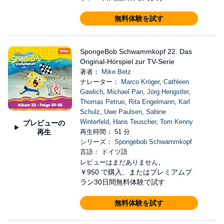
無料体験を試す
SpongeBob Schwammkopf 22. Das
Original-Hörspiel zur TV-Serie
著者：
Mike Betz
ナレーター：
Marco Kröger
,
Cathleen
Gawlich
,
Michael Pan
,
Jörg Hengstler
,
Thomas Petruo
,
Rita Engelmann
,
Karl
Schulz
,
Uwe Paulsen
,
Sabine
Winterfeld
,
Hans Teuscher
,
Tom Kenny
プレビューの
再生
再生時間： 51 分
シリーズ：
Spongebob Schwammkopf
言語： ドイツ語
レビューはまだありません。
￥950
で購入、またはプレミアムプ
ラン30日間無料体験で試す
無料体験を試す