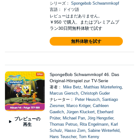
シリーズ：
Spongebob Schwammkopf
言語： ドイツ語
レビューはまだありません。
￥950
で購入、またはプレミアムプ
ラン30日間無料体験で試す
無料体験を試す
SpongeBob Schwammkopf 46. Das
Original-Hörspiel zur TV-Serie
著者：
Mike Betz
,
Matthias Müntefering
,
Marcus Giersch
,
Christoph Guder
ナレーター：
Peter Heusch
,
Santiago
Ziesmer
,
Marco Kröger
,
Cathleen
Gawlich
,
Jürgen Kluckert
,
Eberhard
Prüter
,
Michael Pan
,
Jörg Hengstler
,
プレビューの
再生
Thomas Petruo
,
Rita Engelmann
,
Karl
Schulz
,
Hasso Zorn
,
Sabine Winterfeld
,
Hans Teuscher
,
Tom Kenny