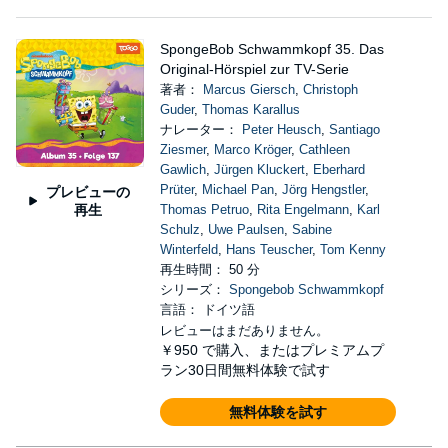
SpongeBob Schwammkopf 35. Das
Original-Hörspiel zur TV-Serie
著者：
Marcus Giersch
,
Christoph
Guder
,
Thomas Karallus
ナレーター：
Peter Heusch
,
Santiago
Ziesmer
,
Marco Kröger
,
Cathleen
Gawlich
,
Jürgen Kluckert
,
Eberhard
Prüter
,
Michael Pan
,
Jörg Hengstler
,
プレビューの
再生
Thomas Petruo
,
Rita Engelmann
,
Karl
Schulz
,
Uwe Paulsen
,
Sabine
Winterfeld
,
Hans Teuscher
,
Tom Kenny
再生時間： 50 分
シリーズ：
Spongebob Schwammkopf
言語： ドイツ語
レビューはまだありません。
￥950
で購入、またはプレミアムプ
ラン30日間無料体験で試す
無料体験を試す