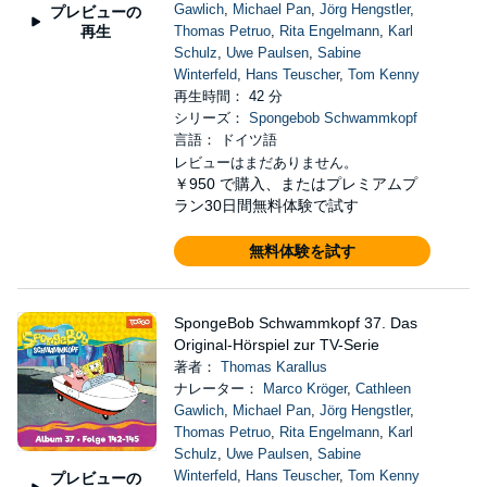
Gawlich
,
Michael Pan
,
Jörg Hengstler
,
プレビューの
再生
Thomas Petruo
,
Rita Engelmann
,
Karl
Schulz
,
Uwe Paulsen
,
Sabine
Winterfeld
,
Hans Teuscher
,
Tom Kenny
再生時間： 42 分
シリーズ：
Spongebob Schwammkopf
言語： ドイツ語
レビューはまだありません。
￥950
で購入、またはプレミアムプ
ラン30日間無料体験で試す
無料体験を試す
SpongeBob Schwammkopf 37. Das
Original-Hörspiel zur TV-Serie
著者：
Thomas Karallus
ナレーター：
Marco Kröger
,
Cathleen
Gawlich
,
Michael Pan
,
Jörg Hengstler
,
Thomas Petruo
,
Rita Engelmann
,
Karl
Schulz
,
Uwe Paulsen
,
Sabine
Winterfeld
,
Hans Teuscher
,
Tom Kenny
プレビューの