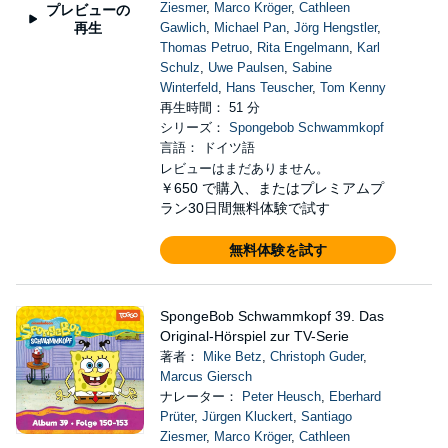
Ziesmer
,
Marco Kröger
,
Cathleen
プレビューの
再生
Gawlich
,
Michael Pan
,
Jörg Hengstler
,
Thomas Petruo
,
Rita Engelmann
,
Karl
Schulz
,
Uwe Paulsen
,
Sabine
Winterfeld
,
Hans Teuscher
,
Tom Kenny
再生時間： 51 分
シリーズ：
Spongebob Schwammkopf
言語： ドイツ語
レビューはまだありません。
￥650
で購入、またはプレミアムプ
ラン30日間無料体験で試す
無料体験を試す
SpongeBob Schwammkopf 39. Das
Original-Hörspiel zur TV-Serie
著者：
Mike Betz
,
Christoph Guder
,
Marcus Giersch
ナレーター：
Peter Heusch
,
Eberhard
Prüter
,
Jürgen Kluckert
,
Santiago
Ziesmer
,
Marco Kröger
,
Cathleen