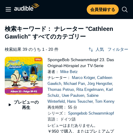
会員登録する
検索キーワード： ナレーター
"Cathleen
Gawlich"
すべてのカテゴリー
検索結果 39 のうち 1 - 20 件
人気
フィルター
SpongeBob Schwammkopf 23. Das
Original-Hörspiel zur TV-Serie
著者：
Mike Betz
ナレーター：
Marco Kröger
,
Cathleen
Gawlich
,
Michael Pan
,
Jörg Hengstler
,
Thomas Petruo
,
Rita Engelmann
,
Karl
Schulz
,
Uwe Paulsen
,
Sabine
Winterfeld
,
Hans Teuscher
,
Tom Kenny
プレビューの
再生
再生時間： 55 分
シリーズ：
Spongebob Schwammkopf
言語： ドイツ語
レビューはまだありません。
￥950
で購入、またはプレミアムプ