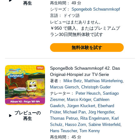
再生
再生時間： 49 分
シリーズ：
Spongebob Schwammkopf
言語： ドイツ語
レビューはまだありません。
￥950
で購入、またはプレミアムプ
ラン30日間無料体験で試す
無料体験を試す
SpongeBob Schwammkopf 42. Das
Original-Hörspiel zur TV-Serie
著者：
Mike Betz
,
Matthias Müntefering
,
Marcus Giersch
,
Christoph Guder
ナレーター：
Peter Heusch
,
Santiago
Ziesmer
,
Marco Kröger
,
Cathleen
Gawlich
,
Jürgen Kluckert
,
Eberhard
Prüter
,
Michael Pan
,
Jörg Hengstler
,
プレビューの
再生
Thomas Petruo
,
Rita Engelmann
,
Karl
Schulz
,
Hasso Zorn
,
Sabine Winterfeld
,
Hans Teuscher
,
Tom Kenny
再生時間： 45 分