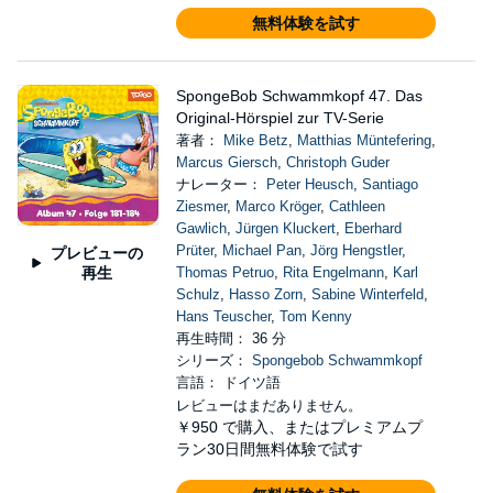
無料体験を試す
SpongeBob Schwammkopf 47. Das
Original-Hörspiel zur TV-Serie
著者：
Mike Betz
,
Matthias Müntefering
,
Marcus Giersch
,
Christoph Guder
ナレーター：
Peter Heusch
,
Santiago
Ziesmer
,
Marco Kröger
,
Cathleen
Gawlich
,
Jürgen Kluckert
,
Eberhard
Prüter
,
Michael Pan
,
Jörg Hengstler
,
プレビューの
再生
Thomas Petruo
,
Rita Engelmann
,
Karl
Schulz
,
Hasso Zorn
,
Sabine Winterfeld
,
Hans Teuscher
,
Tom Kenny
再生時間： 36 分
シリーズ：
Spongebob Schwammkopf
言語： ドイツ語
レビューはまだありません。
￥950
で購入、またはプレミアムプ
ラン30日間無料体験で試す