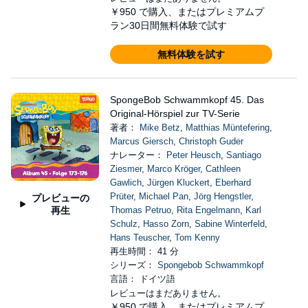
￥950
で購入、またはプレミアムプ
ラン30日間無料体験で試す
無料体験を試す
SpongeBob Schwammkopf 45. Das
Original-Hörspiel zur TV-Serie
著者：
Mike Betz
,
Matthias Müntefering
,
Marcus Giersch
,
Christoph Guder
ナレーター：
Peter Heusch
,
Santiago
Ziesmer
,
Marco Kröger
,
Cathleen
Gawlich
,
Jürgen Kluckert
,
Eberhard
Prüter
,
Michael Pan
,
Jörg Hengstler
,
プレビューの
再生
Thomas Petruo
,
Rita Engelmann
,
Karl
Schulz
,
Hasso Zorn
,
Sabine Winterfeld
,
Hans Teuscher
,
Tom Kenny
再生時間： 41 分
シリーズ：
Spongebob Schwammkopf
言語： ドイツ語
レビューはまだありません。
￥950
で購入、またはプレミアムプ