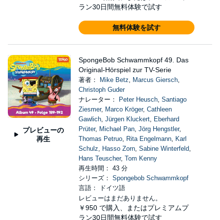
ラン30日間無料体験で試す
無料体験を試す
SpongeBob Schwammkopf 49. Das
Original-Hörspiel zur TV-Serie
著者：
Mike Betz
,
Marcus Giersch
,
Christoph Guder
ナレーター：
Peter Heusch
,
Santiago
Ziesmer
,
Marco Kröger
,
Cathleen
Gawlich
,
Jürgen Kluckert
,
Eberhard
Prüter
,
Michael Pan
,
Jörg Hengstler
,
プレビューの
再生
Thomas Petruo
,
Rita Engelmann
,
Karl
Schulz
,
Hasso Zorn
,
Sabine Winterfeld
,
Hans Teuscher
,
Tom Kenny
再生時間： 43 分
シリーズ：
Spongebob Schwammkopf
言語： ドイツ語
レビューはまだありません。
￥950
で購入、またはプレミアムプ
ラン30日間無料体験で試す