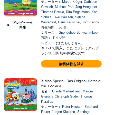
ナレーター：
Marco Kröger
,
Cathleen
Gawlich
,
Michael Pan
,
Jörg Hengstler
,
Thomas Petruo
,
Rita Engelmann
,
Karl
Schulz
,
Uwe Paulsen
,
Sabine
Winterfeld
,
Hans Teuscher
,
Tom Kenny
プレビューの
再生
再生時間： 56 分
シリーズ：
Spongebob Schwammkopf
言語： ドイツ語
レビューはまだありません。
￥950
で購入、またはプレミアムプ
ラン30日間無料体験で試す
無料体験を試す
X-Mas Special. Das Original-Hörspiel
zur TV-Serie
著者：
Ursula Martin-Hantl
,
Marcus
Giersch
,
Christoph Guder
,
Thomas
Karallus
ナレーター：
Peter Heusch
,
Eberhard
Prüter
,
Jürgen Kluckert
,
Santiago