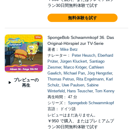
ラン30日間無料体験で試す
無料体験を試す
SpongeBob Schwammkopf 36. Das
Original-Hörspiel zur TV-Serie
著者：
Mike Betz
ナレーター：
Peter Heusch
,
Eberhard
Prüter
,
Jürgen Kluckert
,
Santiago
Ziesmer
,
Marco Kröger
,
Cathleen
Gawlich
,
Michael Pan
,
Jörg Hengstler
,
Thomas Petruo
,
Rita Engelmann
,
Karl
プレビューの
再生
Schulz
,
Uwe Paulsen
,
Sabine
Winterfeld
,
Hans Teuscher
,
Tom Kenny
再生時間： 47 分
シリーズ：
Spongebob Schwammkopf
言語： ドイツ語
レビューはまだありません。
￥950
で購入、またはプレミアムプ
ラン30日間無料体験で試す