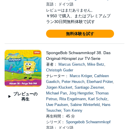
言語： ドイツ語
レビューはまだありません。
￥950
で購入、またはプレミアムプ
ラン30日間無料体験で試す
無料体験を試す
SpongeBob Schwammkopf 38. Das
Original-Hörspiel zur TV-Serie
著者：
Marcus Giersch
,
Mike Betz
,
Christoph Guder
ナレーター：
Marco Kröger
,
Cathleen
Gawlich
,
Peter Heusch
,
Eberhard Prüter
,
Jürgen Kluckert
,
Santiago Ziesmer
,
Michael Pan
,
Jörg Hengstler
,
Thomas
プレビューの
再生
Petruo
,
Rita Engelmann
,
Karl Schulz
,
Uwe Paulsen
,
Sabine Winterfeld
,
Hans
Teuscher
,
Tom Kenny
再生時間： 45 分
シリーズ：
Spongebob Schwammkopf
言語： ドイツ語