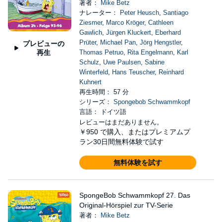
著者：
Mike Betz
ナレーター：
Peter Heusch
,
Santiago
Ziesmer
,
Marco Kröger
,
Cathleen
Gawlich
,
Jürgen Kluckert
,
Eberhard
Prüter
,
Michael Pan
,
Jörg Hengstler
,
プレビューの
再生
Thomas Petruo
,
Rita Engelmann
,
Karl
Schulz
,
Uwe Paulsen
,
Sabine
Winterfeld
,
Hans Teuscher
,
Reinhard
Kuhnert
再生時間： 57 分
シリーズ：
Spongebob Schwammkopf
言語： ドイツ語
レビューはまだありません。
￥950
で購入、またはプレミアムプ
ラン30日間無料体験で試す
無料体験を試す
SpongeBob Schwammkopf 27. Das
Original-Hörspiel zur TV-Serie
著者：
Mike Betz