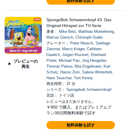
無料体験を試す
SpongeBob Schwammkopf 43. Das
Original-Hörspiel zur TV-Serie
著者：
Mike Betz
,
Matthias Müntefering
,
Marcus Giersch
,
Christoph Guder
ナレーター：
Peter Heusch
,
Santiago
Ziesmer
,
Marco Kröger
,
Cathleen
Gawlich
,
Jürgen Kluckert
,
Eberhard
Prüter
,
Michael Pan
,
Jörg Hengstler
,
プレビューの
再生
Thomas Petruo
,
Rita Engelmann
,
Karl
Schulz
,
Hasso Zorn
,
Sabine Winterfeld
,
Hans Teuscher
,
Tom Kenny
再生時間： 37 分
シリーズ：
Spongebob Schwammkopf
言語： ドイツ語
レビューはまだありません。
￥950
で購入、またはプレミアムプ
ラン30日間無料体験で試す
無料体験を試す