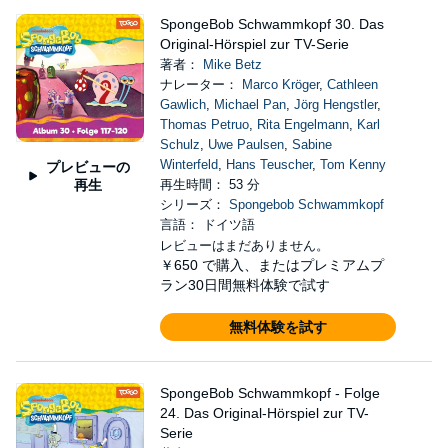
SpongeBob Schwammkopf 30. Das
Original-Hörspiel zur TV-Serie
著者：
Mike Betz
ナレーター：
Marco Kröger
,
Cathleen
Gawlich
,
Michael Pan
,
Jörg Hengstler
,
Thomas Petruo
,
Rita Engelmann
,
Karl
Schulz
,
Uwe Paulsen
,
Sabine
Winterfeld
,
Hans Teuscher
,
Tom Kenny
プレビューの
再生
再生時間： 53 分
シリーズ：
Spongebob Schwammkopf
言語： ドイツ語
レビューはまだありません。
￥650
で購入、またはプレミアムプ
ラン30日間無料体験で試す
無料体験を試す
SpongeBob Schwammkopf - Folge
24. Das Original-Hörspiel zur TV-
Serie