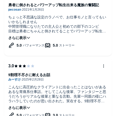
勇者に倒されるとパワーアップ転生出来る魔族の奮闘記
ちょっと不思議な設定のラノベで、お仕事モノと言ってもい
いかもしれません
中間管理職になりたての主人公と初めての部下のコンビ
目標は勇者にちゃんと倒されてることでパワーアップ転生す
ること
設定が不思議な割に、お仕事モノとしてちゃんと成り立って
て
勇者やクライアント？上司や部下との関係性も面白くて、グ
ッと来るところもあり
ナレーションがとてもいい感じです、オススメ
9割理不尽さに耐えるお話
こんなに高圧的なクライアントに出会ったことはないがある
あるな胃痛系仕事話。そしてこんな後輩、ファンタジーと思
うだろうがリアルな後輩と重なる言動。先輩一同親の様にハ
ラハラしていたのが思い出された。実在する。9割理不尽さ
に我慢したのに最後1割でサラッと後日談として語られる回
収は今まで耐えた分をスッキリとまでは足りなかったかな。
ナレーション良かった。朗読の感情的な話し方などいつもは