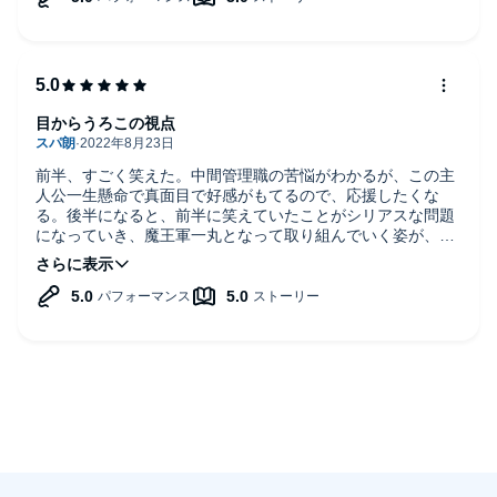
不快に思うのが、これはちゃんと男女別で声色変えた気持ち
悪さが無いし、これはアニメ！ドラマ！と思えることで、む
しろさすがプロ上手だなぁと素直に思えた。
目からうろこの視点
前半、すごく笑えた。中間管理職の苦悩がわかるが、この主
人公一生懸命で真面目で好感がもてるので、応援したくな
る。後半になると、前半に笑えていたことがシリアスな問題
になっていき、魔王軍一丸となって取り組んでいく姿が、読
んでて勇気をあたえてくれた。最後の意外な結末もおもしろ
かった。笑えていたことが伏線だったりして、偏見てものを
きめてはいけないとも思えた。今の時代だからできた傑作！