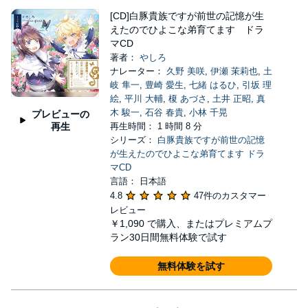
[CD]白豚貴族ですが前世の記憶が生
えたのでひよこな弟育てます ドラ
マCD
著者：
やしろ
ナレーター：
久野 美咲
,
伊瀬 茉莉也
,
土
岐 隼一
,
豊崎 愛生
,
七緒 はるひ
,
引坂 理
絵
,
平川 大輔
,
榎 あづさ
,
土井 正昭
,
真
木 駿一
,
石谷 春貴
,
小林 千晃
プレビューの
再生
再生時間： 1 時間 8 分
シリーズ：
白豚貴族ですが前世の記憶
が生えたのでひよこな弟育てます ドラ
マCD
言語： 日本語
4.8
47件のカスタマー
レビュー
￥1,090
で購入、またはプレミアムプ
ラン30日間無料体験で試す
無料体験を試す