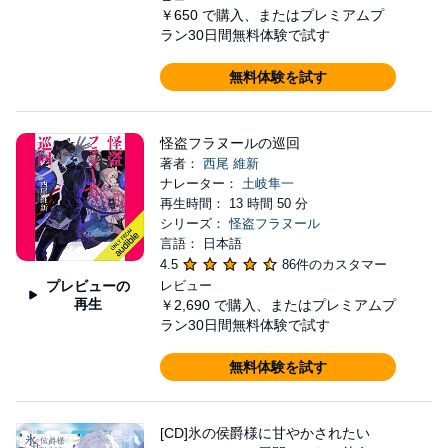
￥650
で購入、またはプレミアムプ
ラン30日間無料体験で試す
無料体験を試す
怪盗フラヌールの巡回
著者：
西尾 維新
ナレーター：
土岐隼一
再生時間： 13 時間 50 分
シリーズ：
怪盗フラヌール
言語： 日本語
4.5
86件のカスタマー
プレビューの
レビュー
再生
￥2,690
で購入、またはプレミアムプ
ラン30日間無料体験で試す
無料体験を試す
[CD]氷の侯爵様に甘やかされたい