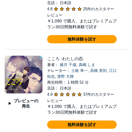
言語： 日本語
4.8
25件のカスタマー
レビュー
￥1,090
で購入、またはプレミアムプ
ラン30日間無料体験で試す
無料体験を試す
こころ -わたしの恋-
著者：
篠月 千歳
,
真嶋 しま
ナレーター：
土岐 隼一
,
高橋 英則
,
江口
拓也
,
濱野 大輝
再生時間： 1 時間 52 分
言語： 日本語
4.9
37件のカスタマー
プレビューの
レビュー
再生
￥1,090
で購入、またはプレミアムプ
ラン30日間無料体験で試す
無料体験を試す