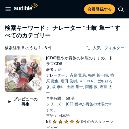
会員登録する
検索キーワード： ナレーター
"土岐 隼一"
す
べてのカテゴリー
検索結果 8 のうち 1 - 8 件
人気
フィルター
[CD6]穏やか貴族の休暇のすすめ。ド
ラマCD6
著者：
岬
ナレーター：
斉藤 壮馬
,
梅原 裕一郎
,
柿
原 徹也
,
増田 俊樹
,
ＫＥＮＮ
,
七海 ひろ
き
,
坂 泰斗
,
土岐 隼一
,
阿部 敦
,
市川 太
一
再生時間： 58 分
プレビューの
再生
シリーズ：
[CD] 穏やか貴族の休暇のす
すめ。
言語： 日本語
5.0
9件のカスタマーレ
ビュー