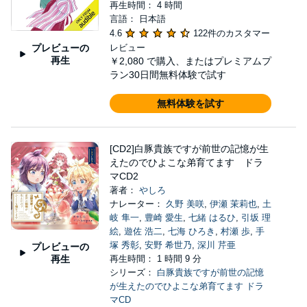
再生時間： 4 時間
言語： 日本語
4.6
122件のカスタマー
プレビューの
レビュー
再生
￥2,080
で購入、またはプレミアムプ
ラン30日間無料体験で試す
無料体験を試す
[CD2]白豚貴族ですが前世の記憶が生
えたのでひよこな弟育てます ドラ
マCD2
著者：
やしろ
ナレーター：
久野 美咲
,
伊瀬 茉莉也
,
土
岐 隼一
,
豊崎 愛生
,
七緒 はるひ
,
引坂 理
絵
,
遊佐 浩二
,
七海 ひろき
,
村瀬 歩
,
手
塚 秀彰
,
安野 希世乃
,
深川 芹亜
プレビューの
再生
再生時間： 1 時間 9 分
シリーズ：
白豚貴族ですが前世の記憶
が生えたのでひよこな弟育てます ドラ
マCD