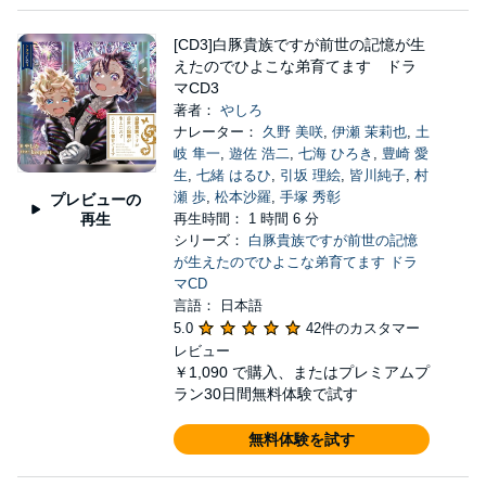
[CD3]白豚貴族ですが前世の記憶が生
えたのでひよこな弟育てます ドラ
マCD3
著者：
やしろ
ナレーター：
久野 美咲
,
伊瀬 茉莉也
,
土
岐 隼一
,
遊佐 浩二
,
七海 ひろき
,
豊崎 愛
生
,
七緒 はるひ
,
引坂 理絵
,
皆川純子
,
村
瀬 歩
,
松本沙羅
,
手塚 秀彰
プレビューの
再生
再生時間： 1 時間 6 分
シリーズ：
白豚貴族ですが前世の記憶
が生えたのでひよこな弟育てます ドラ
マCD
言語： 日本語
5.0
42件のカスタマー
レビュー
￥1,090
で購入、またはプレミアムプ
ラン30日間無料体験で試す
無料体験を試す