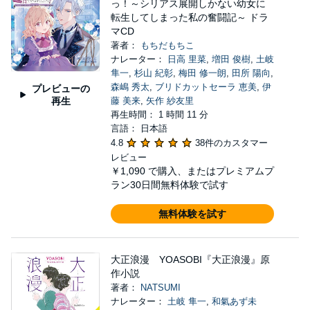
っ！～シリアス展開しかない幼女に
転生してしまった私の奮闘記～ ドラ
マCD
著者：
もちだもちこ
ナレーター：
日高 里菜
,
増田 俊樹
,
土岐
隼一
,
杉山 紀彰
,
梅田 修一朗
,
田所 陽向
,
森嶋 秀太
,
ブリドカットセーラ 恵美
,
伊
プレビューの
再生
藤 美来
,
矢作 紗友里
再生時間： 1 時間 11 分
言語： 日本語
4.8
38件のカスタマー
レビュー
￥1,090
で購入、またはプレミアムプ
ラン30日間無料体験で試す
無料体験を試す
大正浪漫 YOASOBI『大正浪漫』原
作小説
著者：
NATSUMI
ナレーター：
土岐 隼一
,
和氣あず未