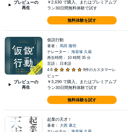
￥2,630
で購入、またはプレミアムプ
プレビューの
再生
ラン30日間無料体験で試す
無料体験を試す
仮説行動
著者：
馬田 隆明
ナレーター：
海老塚 久蔵
再生時間： 10 時間 35 分
言語： 日本語
4.8
9件のカスタマーレ
ビュー
￥3,290
で購入、またはプレミアムプ
プレビューの
再生
ラン30日間無料体験で試す
無料体験を試す
起業の天才！
著者：
大西 康之
ナレーター：
海老塚 久蔵