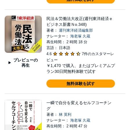
民法＆労働法大改正(週刊東洋経済ｅ
ビジネス新書Ｎo.348)
著者：
週刊東洋経済編集部
ナレーター：
海老塚 久蔵
再生時間： 2 時間 18 分
言語： 日本語
4.6
7件のカスタマーレ
プレビューの
ビュー
再生
￥1,470
で購入、またはプレミアムプ
ラン30日間無料体験で試す
無料体験を試す
一瞬で自分を変えるセルフコーチン
グ
著者：
林 英利
ナレーター：
海老塚 久蔵
再生時間： 2 時間 47 分