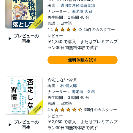
著者：
週刊東洋経済編集部
ナレーター：
海老塚 久蔵
再生時間： 1 時間 48 分
言語： 日本語
4.1
15件のカスタマー
プレビューの
レビュー
再生
￥1,340
で購入、またはプレミアムプ
ラン30日間無料体験で試す
無料体験を試す
否定しない習慣
著者：
林 健太郎
ナレーター：
海老塚 久蔵
再生時間： 3 時間 40 分
言語： 日本語
4.5
336件のカスタマー
レビュー
￥2,060
で購入、またはプレミアムプ
プレビューの
再生
ラン30日間無料体験で試す