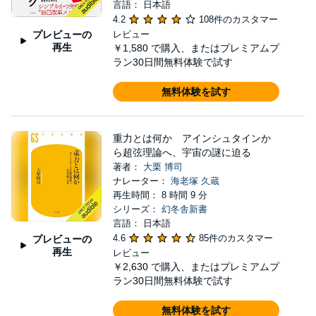
言語： 日本語
4.2
108件のカスタマー
プレビューの
レビュー
再生
￥1,580
で購入、またはプレミアムプ
ラン30日間無料体験で試す
無料体験を試す
重力とは何か アインシュタインか
ら超弦理論へ、宇宙の謎に迫る
著者：
大栗 博司
ナレーター：
海老塚 久蔵
再生時間： 8 時間 9 分
シリーズ：
幻冬舎新書
言語： 日本語
4.6
85件のカスタマー
プレビューの
再生
レビュー
￥2,630
で購入、またはプレミアムプ
ラン30日間無料体験で試す
無料体験を試す