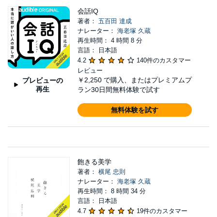
会話IQ
著者：
五百田 達成
ナレーター：
海老塚 久蔵
再生時間： 4 時間 8 分
言語： 日本語
4.2
140件のカスタマー
レビュー
￥2,250
で購入、またはプレミアムプ
プレビューの
再生
ラン30日間無料体験で試す
無料体験を試す
飽きる美学
著者：
横尾 忠則
ナレーター：
海老塚 久蔵
再生時間： 8 時間 34 分
言語： 日本語
4.7
19件のカスタマー