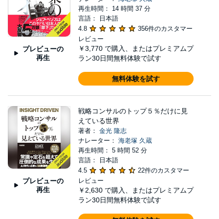
再生時間： 14 時間 37 分
言語： 日本語
4.8
356件のカスタマー
レビュー
￥3,770
で購入、またはプレミアムプ
プレビューの
再生
ラン30日間無料体験で試す
無料体験を試す
戦略コンサルのトップ５％だけに見
えている世界
著者：
金光 隆志
ナレーター：
海老塚 久蔵
再生時間： 5 時間 52 分
言語： 日本語
4.5
22件のカスタマー
プレビューの
レビュー
再生
￥2,630
で購入、またはプレミアムプ
ラン30日間無料体験で試す