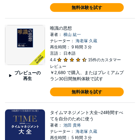
無料体験を試す
唯識の思想
著者：
横山 紘一
ナレーター：
海老塚 久蔵
再生時間： 9 時間 3 分
言語： 日本語
4.4
15件のカスタマー
レビュー
￥2,680
で購入、またはプレミアムプ
プレビューの
再生
ラン30日間無料体験で試す
無料体験を試す
タイムマネジメント大全~24時間すべ
てを自分のために使う
著者：
池田 貴将
ナレーター：
海老塚 久蔵
再生時間： 5 時間 3 分