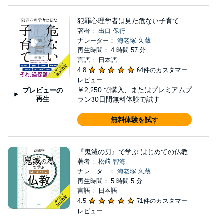
犯罪心理学者は見た危ない子育て
著者：
出口 保行
ナレーター：
海老塚 久蔵
再生時間： 4 時間 57 分
言語： 日本語
4.8
64件のカスタマー
レビュー
￥2,250
で購入、またはプレミアムプ
プレビューの
再生
ラン30日間無料体験で試す
無料体験を試す
『鬼滅の刃』で学ぶ はじめての仏教
著者：
松﨑 智海
ナレーター：
海老塚 久蔵
再生時間： 5 時間 5 分
言語： 日本語
4.5
71件のカスタマー
レビュー