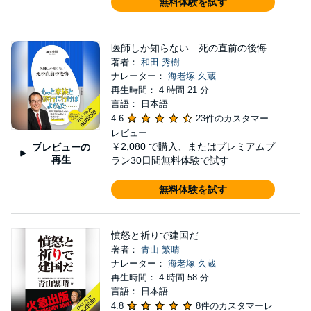
無料体験を試す
医師しか知らない 死の直前の後悔
著者：
和田 秀樹
ナレーター：
海老塚 久蔵
再生時間： 4 時間 21 分
言語： 日本語
4.6
23件のカスタマー
レビュー
￥2,080
で購入、またはプレミアムプ
プレビューの
再生
ラン30日間無料体験で試す
無料体験を試す
憤怒と祈りで建国だ
著者：
青山 繁晴
ナレーター：
海老塚 久蔵
再生時間： 4 時間 58 分
言語： 日本語
4.8
8件のカスタマーレ