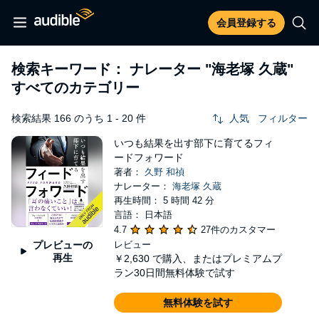
会員登録する
検索キーワード： ナレーター
"海老塚 久蔵"
すべてのカテゴリー
検索結果 166 のうち 1 - 20 件
人気
フィルター
いつも結果を出す部下に育てるフィ
ードフォワード
著者：
久野 和禎
ナレーター：
海老塚 久蔵
再生時間： 5 時間 42 分
言語： 日本語
4.7
27件のカスタマー
プレビューの
レビュー
再生
￥2,630
で購入、またはプレミアムプ
ラン30日間無料体験で試す
無料体験を試す