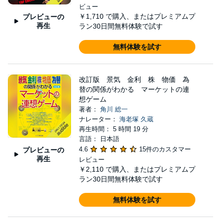
ビュー
￥1,710
で購入、またはプレミアムプ
プレビューの
再生
ラン30日間無料体験で試す
無料体験を試す
改訂版 景気 金利 株 物価 為
替の関係がわかる マーケットの連
想ゲーム
著者：
角川 総一
ナレーター：
海老塚 久蔵
再生時間： 5 時間 19 分
言語： 日本語
4.6
15件のカスタマー
プレビューの
再生
レビュー
￥2,110
で購入、またはプレミアムプ
ラン30日間無料体験で試す
無料体験を試す