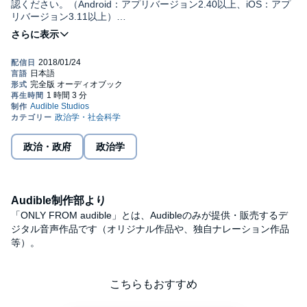
認ください。（Android：アプリバージョン2.40以上、iOS：アプ
リバージョン3.11以上）
司馬遼太郎が『坂の上の雲』で描いたのは、２０世紀初めの日露
戦争までの数十年間だった。富国強兵と殖産興業によって、列強
の一角に上り詰める時期の日本を生き生きと描いた。
１００年後の日本は、司馬の描いた時代と正反対に、人口も、
経済も、世界的な地位も、縮小、低下していく。まるで明治や昭
和の高度成長期に駆け上がった坂道を、今度は数十年かけてゆっ
くりと下っていくかのようだ。
本書では２０５０年を中心に、３０年から６０年にかけての時
間軸で、将来われわれの生活がどのように変わるのかを展望す
政治・政府
政治学
る。そのうえで、危機をチャンスに変えるきっかけを考えてみた
い。©東洋経済新報社 (P) 2017 Audible, Inc.
Audible制作部より
「ONLY FROM audible」とは、Audibleのみが提供・販売するデ
ジタル音声作品です（オリジナル作品や、独自ナレーション作品
等）。
こちらもおすすめ