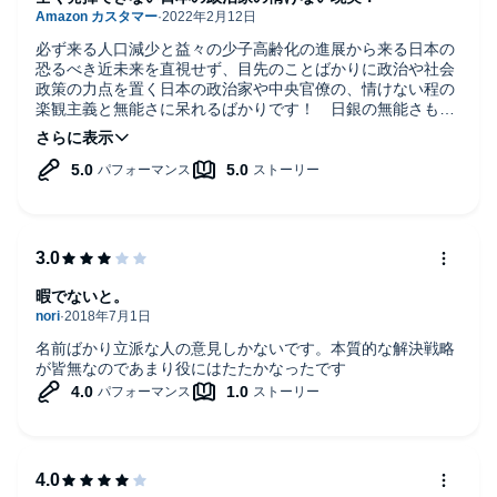
必ず来る人口減少と益々の少子高齢化の進展から来る日本の
恐るべき近未来を直視せず、目先のことばかりに政治や社会
政策の力点を置く日本の政治家や中央官僚の、情けない程の
楽観主義と無能さに呆れるばかりです！ 日銀の無能さも然
りです！
１０年・２０年単位で先を見通し、真のリーダーシップを発
揮できる、まともな政治家や官僚、経済人を望むのは無理な
のでしょうか！？
坂の上の雲の時代は遥か過去のもので、坂を転がり落ちてい
る日本丸に乗っている自分達を直視できないのは、地動説を
理解できない中世の教会のようであり、コペルニクス的な発
想転換ができる大人物の出現を待つか、天変地異的な事態が
起きないと覚醒できない日本人の国民性に起因しているよう
暇でないと。
です！
出でよ、真のリーダーシップを持った人物・政治家！
名前ばかり立派な人の意見しかないです。本質的な解決戦略
が皆無なのであまり役にはたたかなったです