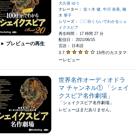
大久保 ゆう
ナレーター：
佐々木 健
,
中川 奈美
,
楠
木 華子
シリーズ：
〇〇分くらいでわかるシェ
イクスピア
再生時間： 17 時間 27 分
配信日： 2021/06/15
プレビューの再生
言語： 日本語
3.7
15件のカスタマ
ーレビュー
世界名作オーディオドラ
マ チャンネル① 「シェイ
クスピア名作劇場」
「シェイクスピア名作劇場」
レビューはまだありません。