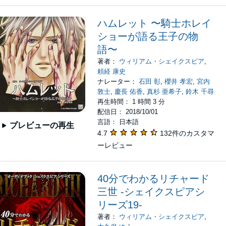
ハムレット 〜騎士ホレイ
ショーが語る王子の物
語〜
著者：
ウィリアム・シェイクスピア
,
頼経 康史
ナレーター：
石田 彰
,
櫻井 孝宏
,
宮内
敦士
,
慶長 佑香
,
真杉 亜希子
,
鈴木 千尋
再生時間： 1 時間 3 分
配信日： 2018/10/01
言語： 日本語
プレビューの再生
4.7
132件のカスタマ
ーレビュー
40分でわかるリチャード
三世 -シェイクスピアシ
リーズ19-
著者：
ウィリアム・シェイクスピア
,