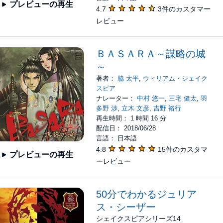
プレビューの再生
4.7
3件のカスタマー
レビュー
ＢＡＳＡＲＡ～謀略の城
～
著者：
脇 太平
,
ウィリアム・シェイク
スピア
ナレーター：
中村 悠一
,
三宅 健太
,
羽
多野 渉
,
立木 文彦
,
吉野 裕行
再生時間： 1 時間 16 分
配信日： 2018/06/28
言語： 日本語
4.8
15件のカスタマ
プレビューの再生
ーレビュー
50分でわかるジュリア
ス・シーザー
シェイクスピアシリーズ14