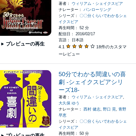
著者：
ウィリアム・シェイクスピア
ナレーター：
パンローリング
シリーズ：
〇〇分くらいでわかるシェ
イクスピア
再生時間： 52 分
配信日： 2016/02/17
言語： 日本語
プレビューの再生
4.1
18件のカスタマ
ーレビュー
50分でわかる間違いの喜
劇 -シェイクスピアシリ
ーズ18-
著者：
ウィリアム・シェイクスピア
,
大久保 ゆう
ナレーター：
西村 健志
,
野口 晃
,
青野
早恵
シリーズ：
〇〇分くらいでわかるシェ
イクスピア
再生時間： 50 分
プレビューの再生