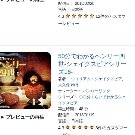
配信日： 2018/02/28
言語： 日本語
4.3
12件のカスタマ
ーレビュー
50分でわかるヘンリー四
世-シェイクスピアシリー
ズ16-
著者：
ウィリアム・シェイクスピア
,
大久保 ゆう
ナレーター：
パンローリング
シリーズ：
〇〇分くらいでわかるシェ
イクスピア
再生時間： 48 分
配信日： 2018/01/19
プレビューの再生
言語： 日本語
4.3
3件のカスタマー
レビュー