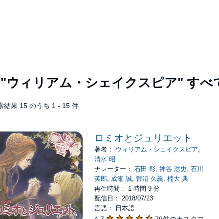
者
"ウィリアム・シェイクスピア"
すべ
結果 15 のうち 1 - 15 件
ロミオとジュリエット
著者：
ウィリアム・シェイクスピア
,
清水 昭
ナレーター：
石田 彰
,
神谷 浩史
,
石川
英郎
,
成瀬 誠
,
菅沼 久義
,
楠大 典
再生時間： 1 時間 9 分
配信日： 2018/07/23
言語： 日本語