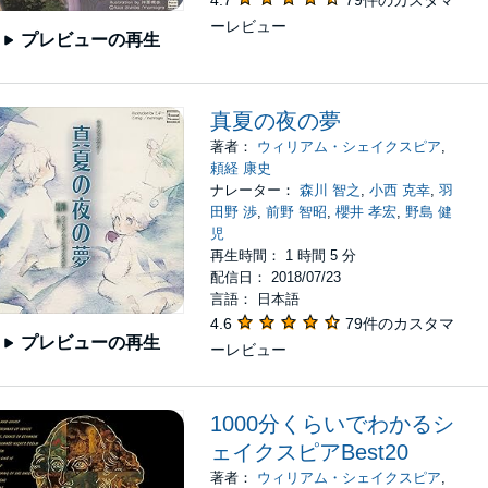
4.7
79件のカスタマ
ーレビュー
プレビューの再生
真夏の夜の夢
著者：
ウィリアム・シェイクスピア
,
頼経 康史
ナレーター：
森川 智之
,
小西 克幸
,
羽
田野 渉
,
前野 智昭
,
櫻井 孝宏
,
野島 健
児
再生時間： 1 時間 5 分
配信日： 2018/07/23
言語： 日本語
4.6
79件のカスタマ
プレビューの再生
ーレビュー
1000分くらいでわかるシ
ェイクスピアBest20
著者：
ウィリアム・シェイクスピア
,