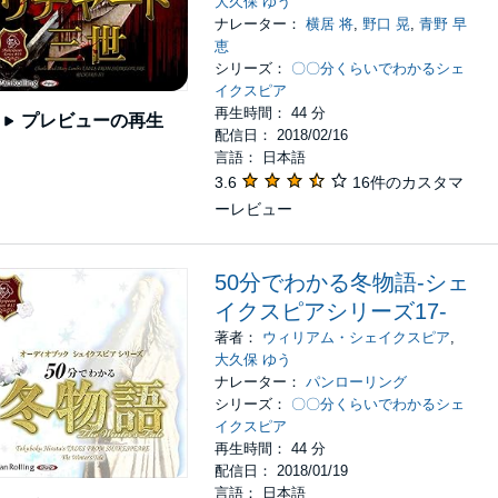
大久保 ゆう
ナレーター：
横居 将
,
野口 晃
,
青野 早
恵
シリーズ：
〇〇分くらいでわかるシェ
イクスピア
再生時間： 44 分
プレビューの再生
配信日： 2018/02/16
言語： 日本語
3.6
16件のカスタマ
ーレビュー
50分でわかる冬物語-シェ
イクスピアシリーズ17-
著者：
ウィリアム・シェイクスピア
,
大久保 ゆう
ナレーター：
パンローリング
シリーズ：
〇〇分くらいでわかるシェ
イクスピア
再生時間： 44 分
配信日： 2018/01/19
言語： 日本語