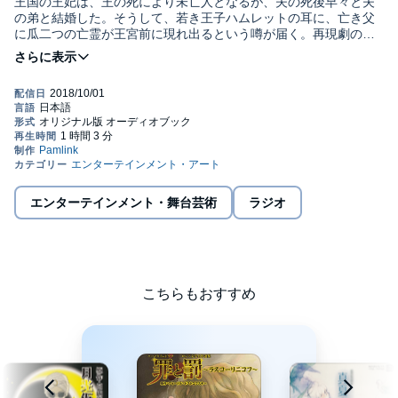
王国の王妃は、王の死により未亡人となるが、夫の死後早々と夫
の弟と結婚した。そうして、若き王子ハムレットの耳に、亡き父
に瓜二つの亡霊が王宮前に現れ出るという噂が届く。再現劇の後
の狂気を装いながらも正気が見え隠れするハムレットの台詞に
©モモアンドグレースカンパニー (P)2018 Pamlink Corp.
は、母親に対する怒りや哀しみや絶望が表現されいる。必聴のタ
イトルです。
エンターテインメント・舞台芸術
ラジオ
こちらもおすすめ