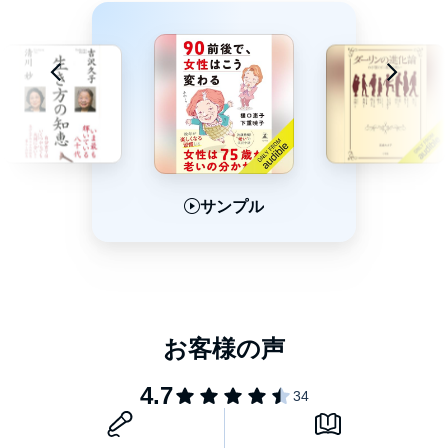
85歳からのテレビデビュー ●ワタシ、80歳過ぎてから初体験ば
かり
みんなが自分のことを好きだと思いこむ ●ワタシ、超ポジティブ
です
第二章 体を鍛え、身なりを整えれば、20歳は若くいられる
糖尿病ですが、何か？ ●ワタシ、長年、血糖値コントロール生活
です
サンプル
サンプル
サンプル
自動車免許を返納したのは、5万円儲かる計算だったから ●ワタ
シ、バスに乗りまくってます
第三章 みっちゃんとの生活
長女・未知子が教えてくれたこと ●ワタシ、長女が61歳になりま
した
還暦の未知子とのコレカラ～これからの3年計画 ●ワタシ、3年計
画があるんです