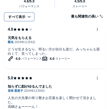
未知子と弘之のおまけのトークタイム
最も関連性の高い
すべて表示
第四章 会いたくても、会えない人
妻との別れ ●ワタシ、愛妻家だったんです
元気をもらえる
叶わなかった、親友との卒寿の会 ●ワタシ、幼稚園からのマブダ
チがいたんです
どうせ生きるなら、明るい方が自分も楽だ。みっちゃんも面
白くて、笑ってしまった。
第五章 仕事って楽しいものです
タブーを逆手に ●ワタシ、意外と策士です
空気を読んで、相手との距離感を見極める ●ワタシ、空気読みま
くりです
知らずに顔がゆるんでました
最終章 老人こそレット・イット・ビーで
人生の大先輩の有り難きお言葉を楽しく聞かせて頂きまし
た。
俺は死なない ●ワタシ、100まで生きそうです
高嶋さぁーーーん！