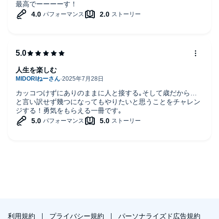
最高でーーーーす！
人生は不可解 ●ワタシ、悟りの境地に達せられないです
番外編 ビートルズと僕
ビートルズ・カットの裏話
人生を楽しむ
ビートルズの日本語タイトルは、タカシマ流
カッコつけずにありのままに人と接する｡そして歳だから…
と言い訳せず幾つになってもやりたいと思うことをチャレン
おわりに
ジする！勇気をもらえる一冊です｡
本タイトルには付属資料・PDFが用意されています。ご購入後、
PCサイトのライブラリー、またはアプリ上の「目次」からご確認
ください。
JASRAC許諾第9015374006Y58322号
©2024 HIROYUKI TAKASHIMA (P)2024 Audible, Inc.
利用規約
プライバシー規約
パーソナライズド広告規約