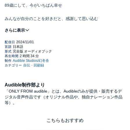
89歳にして、今がいちばん幸せ
みんなが自分のことを好きだと、感謝して思い込む
愛されるじいさんになる！
長年の連れ合いを亡くされた方、いつまでもくよくよするのはや
めましょう。
遅かれ早かれ、再会できるものと信じましょう。
再会できるその日まで、「笑う老人生活」を送りましょう！
Audible制作部より
【目次抜粋】
「ONLY FROM audible」とは、Audibleのみが提供・販売するデ
ジタル音声作品です（オリジナル作品や、独自ナレーション作品
等）。
はじめに
第一章 「愛されるじいさん」になる？
こちらもおすすめ