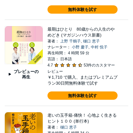
無料体験を試す
最期はひとり 80歳からの人生のや
めどき (マガジンハウス新書)
著者：
上野 千鶴子
,
樋口 恵子
ナレーター：
小野 慶子
,
中村 悦子
再生時間： 4 時間 59 分
言語： 日本語
4.7
53件のカスタマー
プレビューの
レビュー
再生
￥1,710
で購入、またはプレミアムプ
ラン30日間無料体験で試す
無料体験を試す
老いの玉手箱-痛快！ 心地よく生きる
ヒント１００ (単行本)
著者：
樋口 恵子