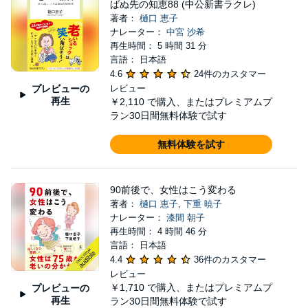
ばぬ先の知恵88 (中公新書ラクレ)
著者：
樋口 恵子
ナレーター：
中宮 沙希
再生時間： 5 時間 31 分
言語： 日本語
4.6
24件のカスタマー
プレビューの
レビュー
再生
￥2,110
で購入、またはプレミアムプ
ラン30日間無料体験で試す
無料体験を試す
90前後で、女性はこう変わる
著者：
樋口 恵子
,
下重 暁子
ナレーター：
漆間 朝子
再生時間： 4 時間 46 分
言語： 日本語
4.4
36件のカスタマー
レビュー
￥1,710
で購入、またはプレミアムプ
プレビューの
再生
ラン30日間無料体験で試す