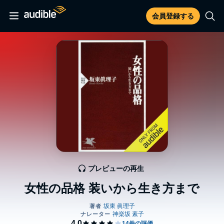
会員登録する
プレビューの再生
女性の品格 装いから生き方まで