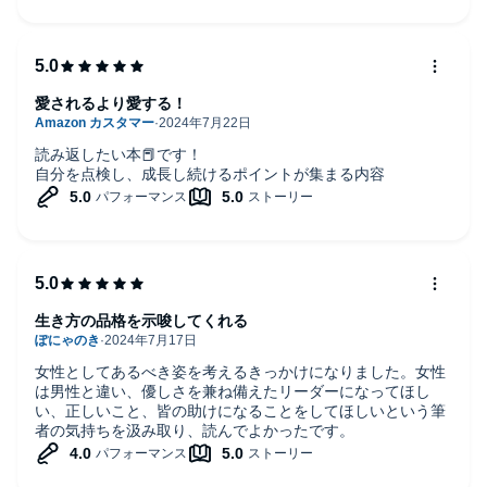
愛されるより愛する！
読み返したい本📕です！
自分を点検し、成長し続けるポイントが集まる内容
生き方の品格を示唆してくれる
女性としてあるべき姿を考えるきっかけになりました。女性
は男性と違い、優しさを兼ね備えたリーダーになってほし
い、正しいこと、皆の助けになることをしてほしいという筆
者の気持ちを汲み取り、読んでよかったです。