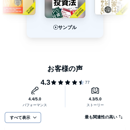
す。ひとことで言ってしまえば、“正しい考え”とは“自滅しない考
え方”です。著者は序章の中で「私が長年にわたり見てきた相場の
世界においては、成功する人とは自滅しない人だと言えます。逆
に、成功しない人とは自滅してしまう人(圧倒的)だと言えます」と
話しています。 投資ですから、普通は百戦百勝はあり得ません。
投資の基本原則とは何か。陥りやすい失敗とは何か。攻撃すると
負けるときもあるわけです。この“負けるとき”にいかにうまく負け
サンプル
サンプル
サンプル
きの考え方とは何かなど、本書では、全6章30話からなる投資の正
るのか、それが大切になります。負け方を失敗してしまうと、そ
しい考え方を紹介しています。その際、歴史の面からの事例も紹
の後、勝てるときがきたとしても、負けた分を取り戻すのに時間
介しています。これは「真の理解をするためには、歴史の事象を
がかかってしまいます。下手をすれば、そのまま退場という事態
学ぶことが最適である」という著者の持論によるものです。
さえも考えられます。だからこそ、負けるときには上手に負け
て、勝てるときにはしっかり勝つという、「正しい考え方」を身
何事も、土台がしっかりしていなければ、いくら上物を豪華にし
につけておくべきなのです。
ても、長くは保ちません。あせらず、ゆっくり、投資の基礎を固
めることから始めてみてはどうでしょうか。「正しい考え方」が
身につけば、特殊な投資テクニックなどがなくても、投資の基本
を忠実に行うことで稼げるようになっていきます。
目次
序章 投資で勝ち抜くための基本原則
第2章 損切りを制する者は投資を制する
最も関連性の高い
すべて表示
第3章 投資家として成功するためのステップ