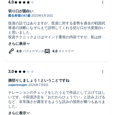
第4章 陥りやすい失敗を知る
切り口が面白い
第5章 攻撃をするときの正しい考え方
投資の話ではありますが、投資に対する姿勢を過去の戦国武
将達の決断になぞらえて説明してくれる切り口が大変面白い
第6章 投資の神髄
と思いました。
投資テクニックよりはマインド重視の内容ですが、私は好き
あとがき
でしたよ。
プロフィール
上総介（かずさのすけ）
千葉県館山市出身。資産運用会社経営。7年間負けなし（年間損
損切りしましょう！ということですね
益）のプロ投資家。投資において最も大切な高い防御力を武器
に、2006年のライブドアショック、2008年のリーマンショック、
ナレーションのチェックをしたうえで作品として上げてほし
2011年の東日本大震災の年にも、極めて安定した収益を出し続け
いです。小田原評定を「おだわらひょうてい」と読み上げる
る。 250万円から始めた運用資産総額は現在1億円を超えて、毎年
など、非常識さが露呈するような読みの箇所が幾つもありま
©Kazusanosuke
増加している。ホームランはあまり打たないけど、ヒットを量産
した。
して利益を上げる投資家として数々のマネー誌や雑誌で紹介さ
本作に限ったことではありませんが、作品を台無しにするよ
れ、ブログランキングでも常に上位の人気を得ている。 旅人とし