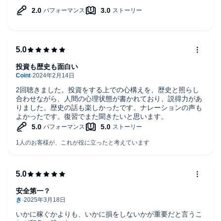
うな読みをなくしてください。
ても知られ、国内47都道府県のすべてをまわり、2013年には、海
外30カ国の訪問を果たす予定。また、歴史にも精通して古戦場や
全国のお城、歴史資料館を廻り、これらを投資に役立たせてい
る。
投資も歴史も面白い
2回聴きました。投資をする上での心構えを、歴史と照らし
合わせながら、人間の心理状態が書かれており、説得力があ
りました。歴史の話も楽しかったです。ナレーションの声も
よかったです。復習でまた聞きたいと思います。
安全第一？
いかに稼ぐかよりも、いかに損をしないかが重要だと言うこ