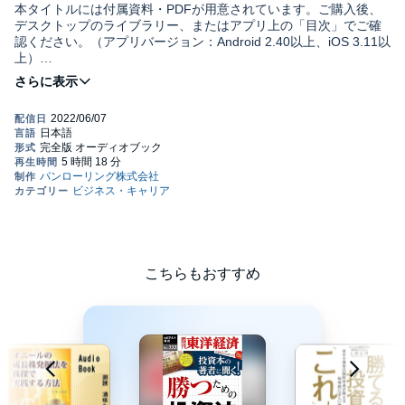
本タイトルには付属資料・PDFが用意されています。ご購入後、
デスクトップのライブラリー、またはアプリ上の「目次」でご確
認ください。（アプリバージョン：Android 2.40以上、iOS 3.11以
上）
投資で真に大切なものとは？
手法なのか？ 資金管理なのか？
それとも……
「投資をする(続ける)うえで、真に大切なものは何ですか」と聞か
れたら、皆さんはどう答えるでしょうか? 「手法が大事」と回答
する人もいれば、「いやいや、似たような手法でやっていても、
勝てる人と負ける人が出てくる。やはり資金管理がうまくないと
勝てないのではないだろうか」と考える人もいるかと思います。
こちらもおすすめ
どれが正しいのかは、人それぞれだと思いますが、本書ではあえ
正しい考えのもとで投資をすること
て、この問いに答えを出しています。それは……。
です。
ここで、「正しい考えとは何か」、気になる人も多いと思いま