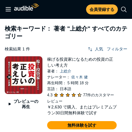
会員登録する
検索キーワード： 著者
"上総介"
すべてのカテ
ゴリー
検索結果 1 件
人気
フィルター
稼げる投資家になるための投資の正
しい考え方
著者：
上総介
ナレーター：
佐々木 健
再生時間： 5 時間 18 分
言語： 日本語
4.3
77件のカスタマー
プレビューの
レビュー
再生
￥2,630
で購入、またはプレミアムプ
ラン30日間無料体験で試す
無料体験を試す