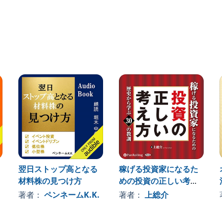
～
つく理由～
の原因～
ック
やせ！～
～
！～
翌日ストップ高となる
稼げる投資家になるた
材料株の見つけ方
めの投資の正しい考え
方
著者：
ペンネームK.K.
著者：
上総介
！