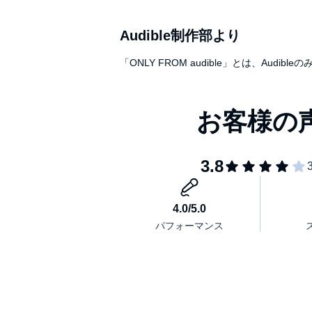
025 相場が不安で夜が眠れない！
026 チャンスをじっくりと待てない！
027 大勝ちした後に調子に乗って負ける！
Audible制作部より
028 買ったら下がり売ったら上がる！
「ONLY FROM audible」とは、A
029 いつも損切り貧乏になってしまう！
030 急にトレードがうまく行かなくなった！
031 負けが続くと大勝負してしまう！
032 株価の急落で狼狽売りをしてしまう！
033 あとがき
©2022 ペンネームK.K.