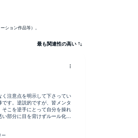
ナレーション作品等）。
最も関連性の高い
なく注意点を明示して下さってい
棒です。逆説的ですが、皆メンタ
。そこを逆手にとって自分を操れ
悪い部分に目を背けずルール化す
そうです。本当に為になりまし
ターするまで何度も聞こうと思い