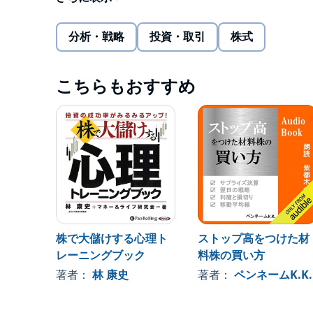
005 3. 感応度遁原～これが塩漬けの正体だ～
006 4. 時間割引～なぜ人はすぐに利食いするのか
分析・戦略
投資・取引
株式
007 5. 認知的不協和理論～下落した株にしがみ
008 6. アンカリング効果～高値覚え・安値覚え
009 7. 同調行動～ダマシにひっかかる理由～
こちらもおすすめ
010 第2章 相場で勝つための5つの心理的テクニ
011 1. 認知行動療法～考え方のクセを治せ！～
012 2. 自律訓練法～火照ったココロを今すぐ冷
013 3. 呼吸法～どこでもできるリラクゼーション
014 4． 不安階層表～じっくり進め！～
015 5. トリプルカラム法～とにかく紙に書き出せ
016 第3章 実践編
017 損切りができない！
018 怖くて高値で買えない！
019 すぐにダマシに引っかかってしまう！
株で大儲けする心理ト
ストップ高をつけた材
020 小さい利益ですぐに売ってしまう！
レーニングブック
料株の買い方
021 自分で決めたルールに従えない！
022 仕事中も相場が気になる！
著者：
林 康史
著者：
ペンネームK.K.
023 安値で買ってさらに安く売ってしまう！
024 いつも利益確定のタイミングを逃してしまう