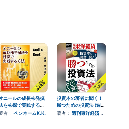
オニールの成長株発掘
投資本の著者に聞く！
投資を
法を株探で実践する方
勝つための投資法 (週刊
戦い 
法
東洋経済eビジネス新書
規律と
著者：
ペンネームK.K.
著者：
週刊東洋経済編集部
著者
No.222)