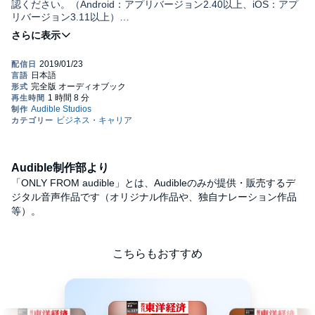
認ください。（Android：アプリバージョン2.40以上、iOS：アプ
リバージョン3.11以上）
株式投資をするとき、どのような指標を見るだろうか。個別の企
業業績は当然のことだが、各種指標を見ないで投資をするのは、
羅針盤を使わず航海するようなもの。坐礁は必至だ。
数字は数字にして数字にあらず――。その裏側、意味を読み取
ってこそ、役に立つ。
エコノミストに聞く「経済指標のホントの見方」、初心者がは
まりやすい経済指標の落とし穴に加え、以下のテーマで指標を徹
底解説。
【業界別指標の読み方】不動産、海運、銀行、自動車、工作機
械、コンビニ、鉄鋼、半導体、外食、化学、アパレル、通信
Audible制作部より
【指標の読み方】景気、為替市場、商品市場、中国経済。
「ONLY FROM audible」とは、Audibleのみが提供・販売するデ
©東洋経済新報社 (P)2019 Audible, Inc.
ジタル音声作品です（オリジナル作品や、独自ナレーション作品
等）。
こちらもおすすめ