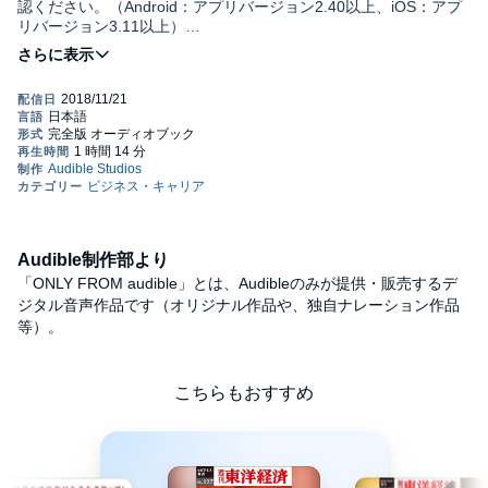
認ください。（Android：アプリバージョン2.40以上、iOS：アプ
リバージョン3.11以上）
ＮＩＳＡをきっかけに株式投資を始めた初心者の方が、安心して
買える株はどんな銘柄だろうか。
本特集では、初心者向けの「下げに強い株」を徹底的に探しま
した！
「下げに強い株」の中から、潰れそうにないばかりか、３～５
年先には株価が上がっていそうな株や、万が一、株価が買ったと
きと変わらなくても、配当利回りが高く、確実に現金収入のプラ
スが見込める株を厳選。
そのほか今さら聞けない株式投資の基本、使える情報や初心者
Audible制作部より
ＮＧの株も収録。
本誌は『週刊東洋経済』2014年4月12日号第1特集の20ページ分
「ONLY FROM audible」とは、Audibleのみが提供・販売するデ
を抜粋して電子化したものです。
ジタル音声作品です（オリジナル作品や、独自ナレーション作品
等）。
©東洋経済新報社 (P)2018 Audible, Inc.
こちらもおすすめ