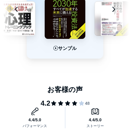
第6章 朝倉慶が読みとく注目株
生き残りをかけた真の激動時代がやってくる！
安定して穏やかだった時代は終了しました。真の激動の時代がこ
れからやってきます。現在起こっている多くの混乱はその序章に
サンプル
サンプル
サンプル
過ぎません。今後あらゆるものが想像を超える事態となって、わ
れわれに迫ってくるのです。みるもの、聞くもの、体験するも
の、すべて驚愕の事象が襲ってくるでしょう。これからは国も個
©2021 Asakura Kei (P)2021 Audible, Inc.
人も生き残りを賭けた時代となっていきます。転換点での様々な
選択がその人の人生を変えていきます。今起こっているすべての
事象を甘くみないほうがいいと思います。（まえがきより）