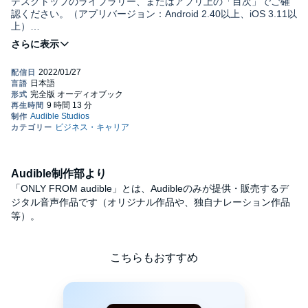
デスクトップのライブラリー、またはアプリ上の「目次」でご確
認ください。（アプリバージョン：Android 2.40以上、iOS 3.11以
上）
株がバブルというウソ
株価がなぜ高くなるのか、本当の「バブル」とはなにか、
バフェットはなぜ商社株を買ったのかを明かす驚愕の真相！
日本経済は空前絶後の転換点を迎えた！脱炭素の迷走、中国の暴
走でも株は上がり続ける！
第1章 賃金動向とインフレの問題
Audible制作部より
「ONLY FROM audible」とは、Audibleのみが提供・販売するデ
第2章 中国共産党創立100年の軌跡
ジタル音声作品です（オリジナル作品や、独自ナレーション作品
等）。
第3章 凋落する中国の政治と経済
こちらもおすすめ
第4章 脱炭素と資源価格の高騰
第5章 上昇トレンド不変の株式市場