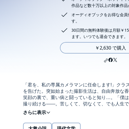
作品など数十万以上の対象作品
オーディオブックをお得な会員
す。
30日間の無料体験後は月額￥15
ます。いつでも退会できます。
￥2,630 で購入
「君を、私の専属カメラマンに任命します!」クラ
を告げた。突如始まった撮影生活は、自由奔放な香
笑顔の裏で、重い病と闘っていると知り…。「僕は
撮り続ける――。苦しくて、切なくて、でも人生で
究極の純愛ストーリー!©Yozora Fuyuno 2020 Publishe
CORPORATION (P)MEDIA DO Co.,Ltd.
大衆小説
現代文学