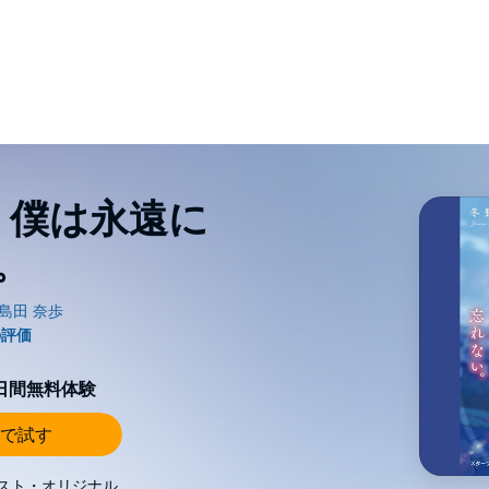
、僕は永遠に
。
0日間無料体験
で試す
スト・オリジナル