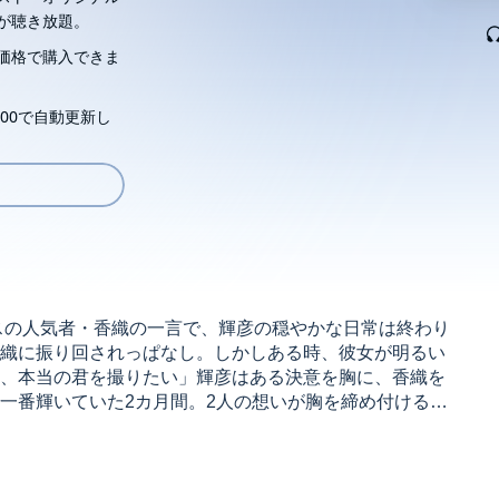
が聴き放題。
価格で購入できま
00で自動更新し
スの人気者・香織の一言で、輝彦の穏やかな日常は終わり
織に振り回されっぱなし。しかしある時、彼女が明るい
、本当の君を撮りたい」輝彦はある決意を胸に、香織を
一番輝いていた2カ月間。2人の想いが胸を締め付ける、
d in Japan by STARTS PUBLISHING