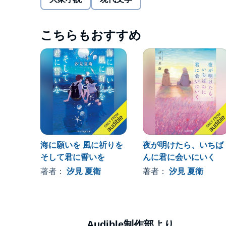
こちらもおすすめ
海に願いを 風に祈りを
夜が明けたら、いちば
そして君に誓いを
んに君に会いにいく
著者：
汐見 夏衛
著者：
汐見 夏衛
Audible制作部より