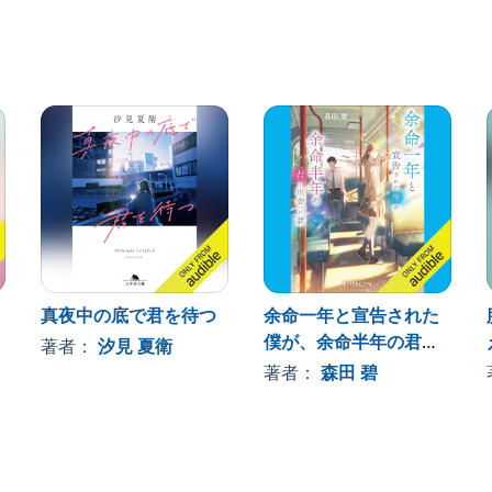
真夜中の底で君を待つ
余命一年と宣告された
僕が、余命半年の君と
著者：
汐見 夏衛
出会った話
著者：
森田 碧