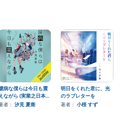
臆病な僕らは今日も震
明日をくれた君に、光
あの夏
えながら (実業之日本社
のラブレターを
ち上げ
文庫)
著者：
汐見 夏衛
著者：
小桜 すず
著者