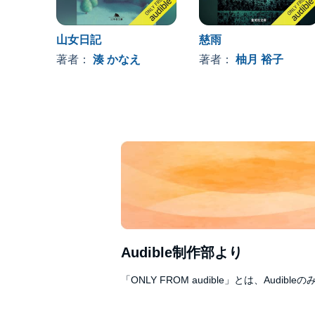
山女日記
慈雨
著者：
湊 かなえ
著者：
柚月 裕子
Audible制作部より
「ONLY FROM audible」とは、A