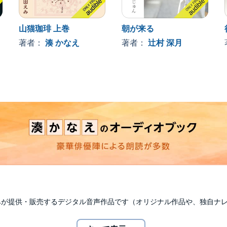
山猫珈琲 上巻
朝が来る
著者：
湊 かなえ
著者：
辻村 深月
udibleのみが提供・販売するデジタル音声作品です（オリジナル作品や、独自