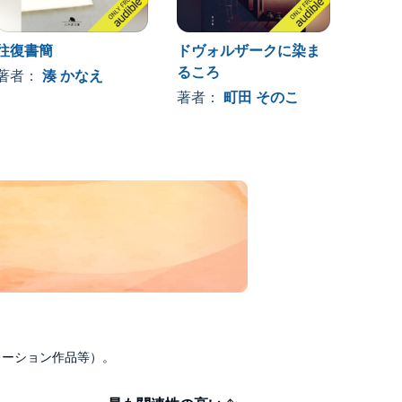
往復書簡
ドヴォルザークに染ま
とんか
るころ
ん
著者：
湊 かなえ
著者：
町田 そのこ
著者
ナレーション作品等）。