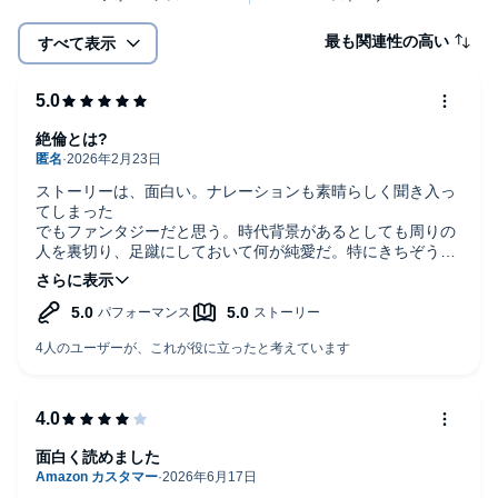
最も関連性の高い
すべて表示
絶倫とは?
ストーリーは、面白い。ナレーションも素晴らしく聞き入っ
てしまった
でもファンタジーだと思う。時代背景があるとしても周りの
人を裏切り、足蹴にしておいて何が純愛だ。特にきちぞう
は、絶体許せない
遊び惚けていたくせに、女に向ける愛欲をもっと他に回せ。
残された家族地獄だ。さだも全然そこんとこ反省なし。自分
のロマンスひたっている所は嫌い。それを許す主人公も嫌
い。
面白く読めました