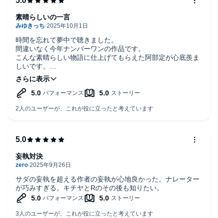
素晴らしいの一言
時間を忘れて夢中で聴きました。
間違いなく今年ナンバーワンの作品です。
こんな素晴らしい物語に仕上げてもらえた阿部定が心底羨ま
しいです。
ナレーションも非常に良く、この作品は多くの方に触れてほ
しいです。
妄執対決
サダの妄執を超える作者の妄執が心地良かった。ナレーター
が巧みすぎる。キチヤとRのその後も知りたい。