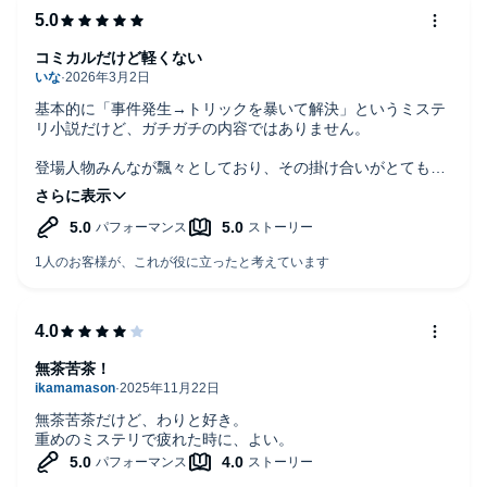
コミカルだけど軽くない
基本的に「事件発生→トリックを暴いて解決」というミステ
リ小説だけど、ガチガチの内容ではありません。
登場人物みんなが飄々としており、その掛け合いがとても面
白いです。
そもそも事件の概要自体が「それは無茶やろ…」ということ
もあるので、「絶対解いてやるぞ！」と意気込んで聴くもの
でもありませんね。
個人的には毎回事件の冒頭に出てくる某キャラクターのテキ
トーなコメントにツボりました。
さり気なく歳を重ねていってるのにも吹き出します。
しかし、何よりもナレーターのお二人が凄すぎますね…。
無茶苦茶！
どちらが誰を演じていても全く違和感なく、これほどの心地
よさはなかなかに出会えないと思います。
無茶苦茶だけど、わりと好き。
重めのミステリで疲れた時に、よい。