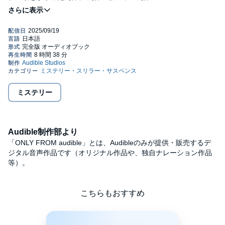
この街では、なぜか人がよく殺される。
殺人事件の発生率は南アフリカのケープタウンと同じくらい。
そんな牟黒市で見つかる一風変わった死体の謎を追うのは、 文字
の読めないミステリ作家、深夜ラジオ好きのやくざ、 詐欺師まが
いの女子高生、事件を隠蔽してばかりの刑事。
ミステリ・ランキングを席巻する 鬼才が贈る死体大博覧会
【EXPO】、開幕!!! 解説／東川篤哉
【目次】
前日譚
豚の顔をした死体
ミステリー
何もない死体
血を抜かれた死体
膨れた死体と萎んだ死体
折り畳まれた死体
Audible制作部より
屋上で溺れた死体
死体の中の死体
「ONLY FROM audible」とは、Audibleのみが提供・販売するデ
生きている死体
ジタル音声作品です（オリジナル作品や、独自ナレーション作品
後日譚
等）。
解説 『死体の汁を啜れ』を削れ 東川篤哉
©2025 Tomoyuki Shirai 2025 Printed in Japan (P)2025 Audible,
Inc.
こちらもおすすめ