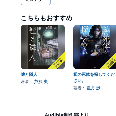
『同姓同名』『ヴィクトリアン・ホテル』『全員犯
一気読み必至の話題作を続々と放つ、下村ミステリ
©2025 Atsushi Shimomura 2025 (P)2025 Audible, I
こちらもおすすめ
嘘と隣⼈
私の死体を探してくだ
さい。
著者：
芦沢 央
著者：
星月 渉
Audible制作部より