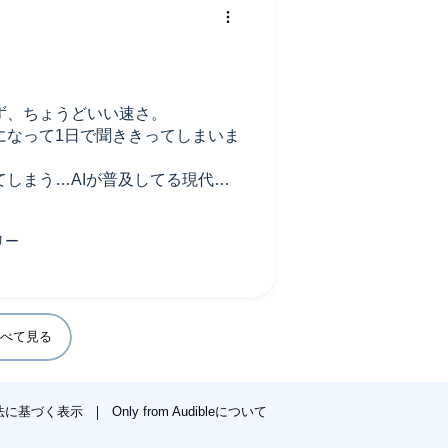
ず、ちょうどいい速さ。
になって1日で聞ききってしまいま
しまう…AIが普及してる現代な
たです。
べて見る
法に基づく表示
Only from Audibleについて