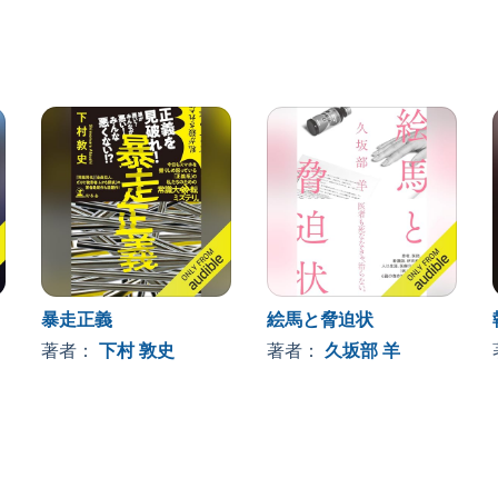
人、だけど被害者、しかも探偵』……
の真骨頂！
nc.
暴走正義
絵馬と脅迫状
著者：
下村 敦史
著者：
久坂部 羊