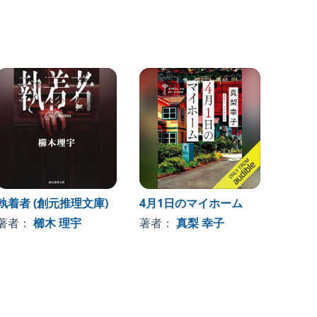
執着者 (創元推理文庫)
4月1日のマイホーム
その噓
とには
著者：
櫛木 理宇
著者：
真梨 幸子
著者