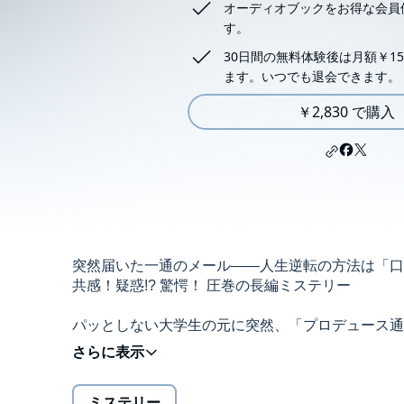
オーディオブックをお得な会員
す。
30日間の無料体験後は月額￥15
ます。いつでも退会できます。
￥2,830 で購入
突然届いた一通のメール――人生逆転の方法は「口
共感！疑惑!? 驚愕！ 圧巻の長編ミステリー
パッとしない大学生の元に突然、「プロデュース通
く。
半信半疑で従った結果、彼の日常は急速に好転し
ミステリー