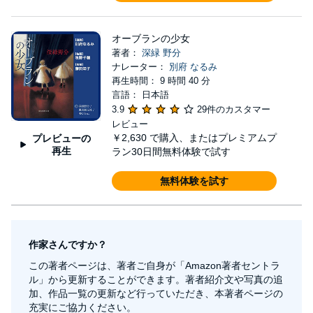
オーブランの少女
著者：
深緑 野分
ナレーター：
別府 なるみ
再生時間： 9 時間 40 分
言語： 日本語
3.9
29件のカスタマー
レビュー
￥2,630
で購入、またはプレミアムプ
プレビューの
再生
ラン30日間無料体験で試す
無料体験を試す
作家さんですか？
この著者ページは、著者ご自身が「Amazon著者セントラ
ル」から更新することができます。著者紹介文や写真の追
加、作品一覧の更新など行っていただき、本著者ページの
充実にご協力ください。