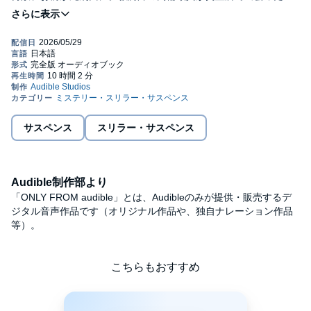
男、関根要一。かつて、雪山で遭難した彼を命懸けで救ってくれ
た友だ。本当に彼が殺人を犯したのか。調べるほど浮かび上がる
不可解な謎。無実の罪で絞首台に向かう友が、護りたいものとは
――。無情にも迫る死刑執行の刻、教誨師の執念は友の魂を救え
るか。急転直下の“大どんでん返し”に驚愕必至。究極のタイムリミ
ット・サスペンス。©中山七里／新潮社 (P)2026 Audible, Inc.
サスペンス
スリラー・サスペンス
Audible制作部より
「ONLY FROM audible」とは、Audibleのみが提供・販売するデ
ジタル音声作品です（オリジナル作品や、独自ナレーション作品
等）。
こちらもおすすめ