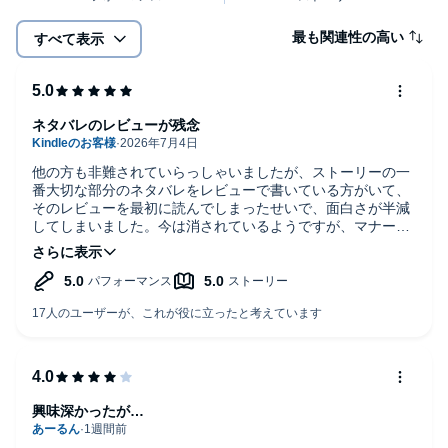
最も関連性の高い
すべて表示
ネタバレのレビューが残念
他の方も非難されていらっしゃいましたが、ストーリーの一
番大切な部分のネタバレをレビューで書いている方がいて、
そのレビューを最初に読んでしまったせいで、面白さが半減
してしまいました。今は消されているようですが、マナー違
反で酷い行為だと思います。作者である中山七里先生とその
作品への冒涜でもあると感じ、大変残念でした。
素晴らしい作品で、ネタバレがなければ、もっと驚きや感動
が大きかったのに…。オーディブルの方で何か対策してほし
いです。
興味深かったが…